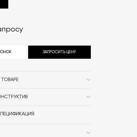
апросу
ЗВОНОК
ЗАПРОСИТЬ ЦЕНУ
 ТОВАРЕ
Cassina
ОНСТРУКТИВ
Современный
го стола Cassina Berlino Table
 цельной древесины вишнёвого
прямоугольник
СПЕЦИФИКАЦИЯ
шница выполнена из панели ДСП с
Дерево / Раскладные
м и кромками из массива дерева.