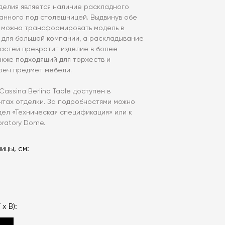
делия является наличие раскладного
танного под столешницей. Выдвинув обе
, можно трансформировать модель в
 для большой компании, а раскладывание
частей превратит изделие в более
акже подходящий для торжеств и
реч предмет мебели.
assina Berlino Table доступен в
нтах отделки. За подробностями можно
дел «‎Техническая спецификация» или к
ratory Dome.
ицы, см:
 х В):