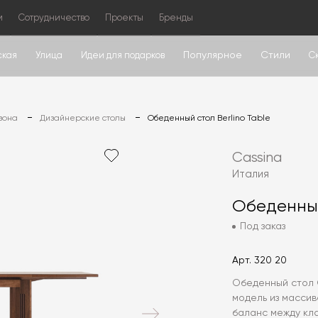
м
Сотрудничество
Проекты
Бренды
Популярное
Стили
ская
Улица
Идеи для подарков
С
зона
Дизайнерские столы
Обеденный стол Berlino Table
Cassina
Италия
Обеденный
Под заказ
Арт.
320 20
Обеденный стол C
модель из масси
баланс между кл