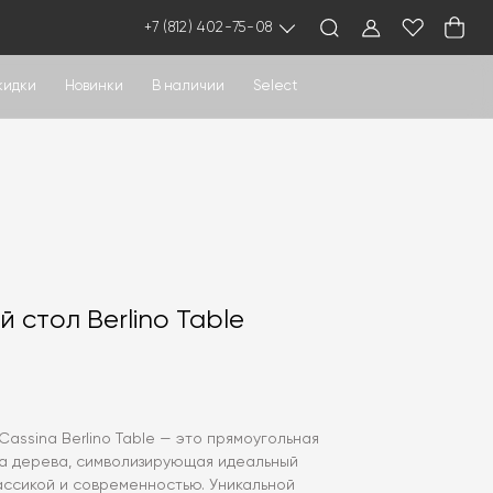
+7 (812) 402-75-08
кидки
Новинки
В наличии
Select
 стол Berlino Table
assina Berlino Table — это прямоугольная
ва дерева, символизирующая идеальный
ассикой и современностью. Уникальной