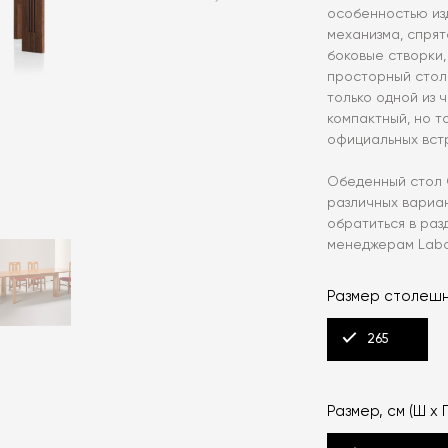
особенностью из
механизма, спря
боковые створки
просторный стол
только одной из 
компактный, но т
официальных вст
Обеденный стол C
различных вариа
обратиться в раз
менеджерам Labo
Размер столешн
265
Размер, см (Ш х Г