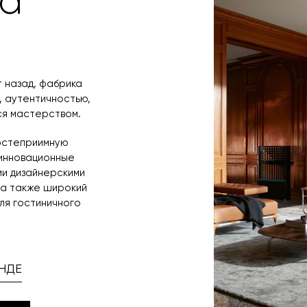
na
 назад, фабрика
, аутентичностью,
ся мастерством.
гостеприимную
 инновационные
ми дизайнерскими
 а также широкий
ля гостиничного
НДЕ