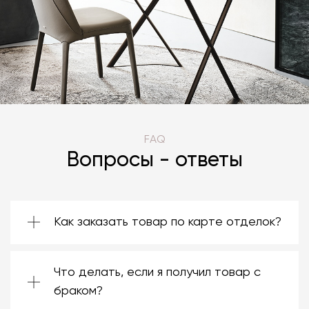
FAQ
Вопросы - ответы
Как заказать товар по карте отделок?
Зачастую производители предоставляют
большой ассортимент отделок. Вы можете
Что делать, если я получил товар с
выбрать среди них ту, которая подойдёт
именно вам. Даже если на странице товара
браком?
нет опции заказа в нужной отделке, откройте