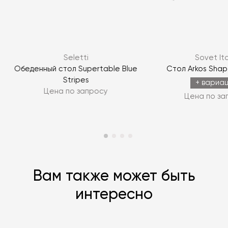
Я согласен с
политикой персональных данных
Seletti
Sovet Ita
ЗАДАТЬ ВОПРОС
Обеденный стол Supertable Blue
Стол Arkos Sha
Stripes
ЗАДАТЬ ВОПРОС
+ вариа
Цена по запросу
Цена по за
Вам также может быть
интересно