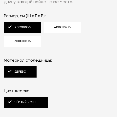
длину, каждый найдет своё место.
Размер, см (Ш x Г x В):
400X110X75
480X110X75
600X110X75
Материал столешницы:
ДЕРЕВО
Цвет дерева:
ЧЁРНЫЙ ЯСЕНЬ