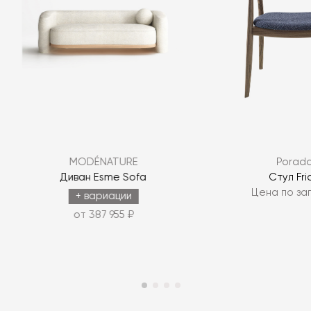
MODÉNATURE
Porad
ы
Диван Esme Sofa
Стул Fri
Цена по за
+ вариации
от 387 955 ₽