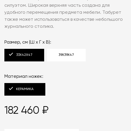
силуэтом. Широкая верхняя часть создана для
удобного перемещения предмета мебели. Табурет
также может использоваться в качестве небольшого
журнального столика.
Размер, см (Ш x Г x В):
33X42X47
39X39X47
Материал ножек:
КЕРАМИКА
182 460 ₽