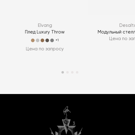
Elvang
Desalt
–
Плед Luxury Throw
Модульный стел
Цена по за
+1
Цена по запросу