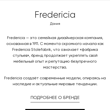
оформлении заказа – учитываются адрес и габариты
товара. Когда товары будут готовы к отправке, наш
Вы также можете воспользоваться возможностью
Fredericia
менеджер свяжется с вами для согласования
оплаты через банковский счет. Для оформления
контактных данных и адреса доставки. После
оплаты по счету, пожалуйста, свяжитесь с нами
Дания
поступления товара на терминал в городе
любым удобным для вас способом, либо оставьте
назначения представитель транспортной компании
заявку по форме обратной связи.
свяжется с вами, чтобы согласовать удобное для вас
Fredericia — это семейная дизайнерская компания,
время и дату доставки.
основанная в 1911. С момента скромного начала как
Fredericia Stolefabrik, что означает «фабрика
стульев», бренд продолжает укреплять свой
мебельный опыт и репутацию безупречного
мастерства.
Fredericia создаёт современные модели, опираясь на
наследие и актуальные мировые тенденции.
ПОДРОБНЕЕ О БРЕНДЕ