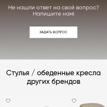
мы берём на себя.
Не нашли ответ на свой вопрос?
Подробнее –
«Гарантия»
,
«Доставка и возврат»
.
Напишите нам!
ЗАДАТЬ ВОПРОС
ЗАДАТЬ ВОПРОС
Стулья / обеденные кресла
других брендов