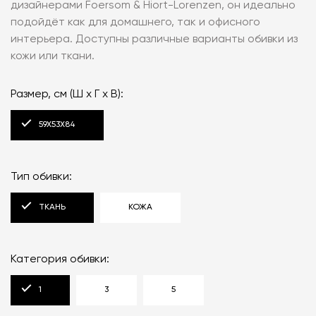
дизайнерами Foersom & Hiort-Lorenzen, он идеально
подойдёт как для домашнего, так и офисного
интерьера. Доступны различные варианты обивки из
кожи или ткани.
Размер, см (Ш x Г x В):
59X53X84
Тип обивки:
ТКАНЬ
КОЖА
Категория обивки:
1
3
5