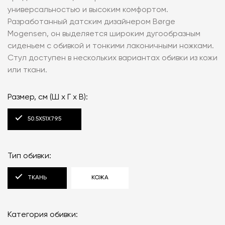
универсальностью и высоким комфортом.
Разработанный датским дизайнером Børge
Mogensen, он выделяется широким дугообразным
сиденьем с обивкой и тонкими лаконичными ножками.
Стул доступен в нескольких вариантах обивки из кожи
или ткани.
Размер, см (Ш x Г x В):
50.5X51X79.5
Тип обивки:
ТКАНЬ
КОЖА
Категория обивки: