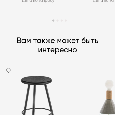
Цена по запросу
Цена по за
Вам также может быть
интересно