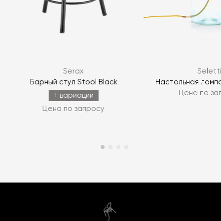
Serax
Selett
Барный стул Stool Black
Настольная ламп
Цена по за
+ вариации
Цена по запросу