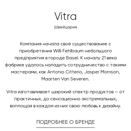
Высота сиденья, см
49
оформлении заказа – учитываются адрес и габариты
товара. Когда товары будут готовы к отправке, наш
Вы также можете воспользоваться возможностью
Глубина посадки, см
49
Vitra
менеджер свяжется с вами для согласования
оплаты через банковский счет. Для оформления
контактных данных и адреса доставки. После
3d-модель
скачать
оплаты по счету, пожалуйста, свяжитесь с нами
Швейцария
поступления товара на терминал в городе
любым удобным для вас способом, либо оставьте
назначения представитель транспортной компании
заявку по форме обратной связи.
свяжется с вами, чтобы согласовать удобное для вас
Компания начала своё существование с
время и дату доставки.
приобретения Willi Fehlbaum небольшого
предприятия в городе Basel. К началу 21 века
фабрике удалось наладить сотрудничество с такими
мастерами, как Antonio Citterio, Jasper Morrison,
Maarten Van Severen.
Vitra изготавливает широкий спектр продуктов — от
практичных, до сенсационно экстремальных,
воплощая в каждом из них свою любовь к дизайну.
ПОДРОБНЕЕ О БРЕНДЕ