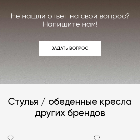
интерьера. Все расходы на услуги мастерской
мы берём на себя.
Не нашли ответ на свой вопрос?
Подробнее –
«Гарантия»
,
«Доставка и возврат»
.
Напишите нам!
ЗАДАТЬ ВОПРОС
ЗАДАТЬ ВОПРОС
Стулья / обеденные кресла
других брендов