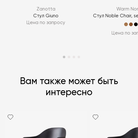
Zanotta
Warm Nor
ЗАДАТЬ ВОПРОС
Стул Giuno
Стул Noble Chair, s
Цена по запросу
Цена по за
Вам также может быть
интересно