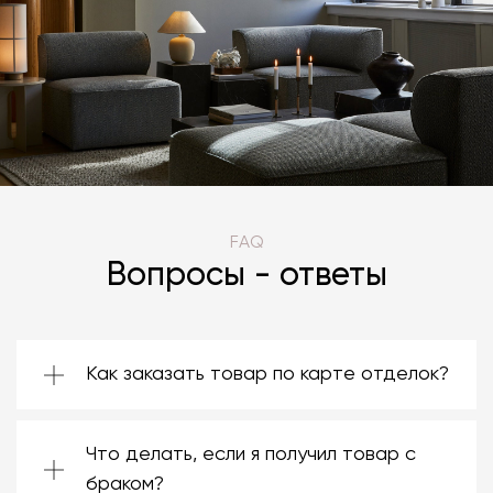
FAQ
Вопросы - ответы
Как заказать товар по карте отделок?
Зачастую производители предоставляют
большой ассортимент отделок. Вы можете
Что делать, если я получил товар с
выбрать среди них ту, которая подойдёт
именно вам. Даже если на странице товара
браком?