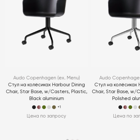
Audo Copenhagen (ex. Menu)
Audo Copenhagen
e
Стул на колёсиках Harbour Dining
Стул на колёсиках H
m
Chair, Star Base, w/Casters, Plastic,
Chair, Star Base, w/C
Black aluminium
Polished alu
+1
Цена по запросу
Цена по за