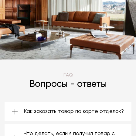
FAQ
Вопросы - ответы
Как заказать товар по карте отделок?
Зачастую производители предоставляют
большой ассортимент отделок. Вы можете
Что делать, если я получил товар с
выбрать среди них ту, которая подойдёт