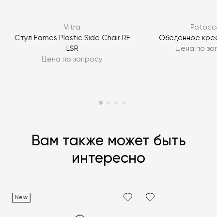
ЗАДАТЬ ВОПРОС
Vitra
Potocc
ЗАДАТЬ ВОПРОС
Стул Eames Plastic Side Chair RE
Обеденное кре
LSR
Цена по за
Цена по запросу
Вам также может быть
интересно
New