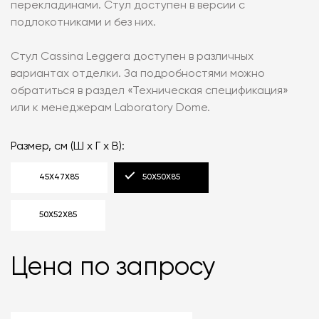
перекладинами. Стул доступен в версии с
подлокотниками и без них.
Стул Cassina Leggera доступен в различных
вариантах отделки. За подробностями можно
обратиться в раздел «‎Техническая спецификация»
или к менеджерам Laboratory Dome.
Размер, см (Ш х Г х В):
45X47X85
50X50X85
50X52X85
Цена по запросу