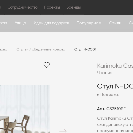
м
Сотрудничество
Проекты
Бренды
Популярное
Стили
ская
Улица
Идеи для подарков
С
зона
Стулья / обеденные кресла
Стул N-DC01
Karimoku Ca
Япония
Стул N-D
Под заказ
Арт.
C32510BE
Стул Karimoku Ст
скандинавскую т
продуманная мод