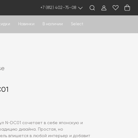
+7 (812) 402-75-08
кидки
Новинки
В наличии
Select
se
C01
ул N-DC01 сочетает в себе японскую и
радицию дизайна. Простая, но
ель впишется в любой интерьер и добавит