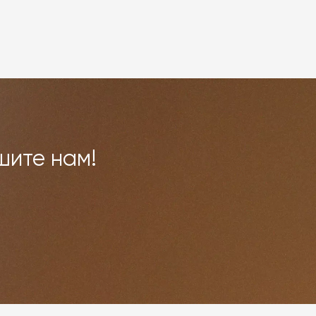
овар
шите нам!