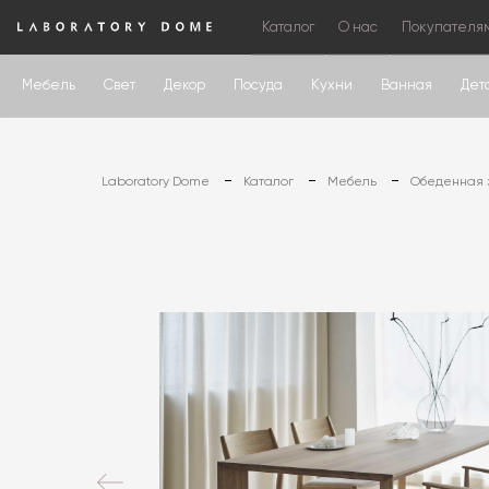
Каталог
О нас
Покупателя
Мебель
Свет
Декор
Посуда
Кухни
Ванная
Дет
Laboratory Dome
Каталог
Мебель
Обеденная 