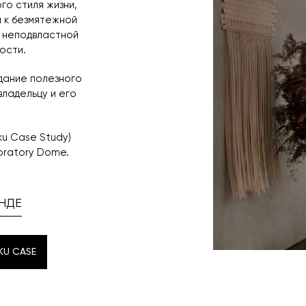
го стиля жизни,
 к безмятежной
и неподвластной
ости.
дание полезного
владельцу и его
ku Case Study)
oratory Dome.
НДЕ
KU CASE
KU CASE