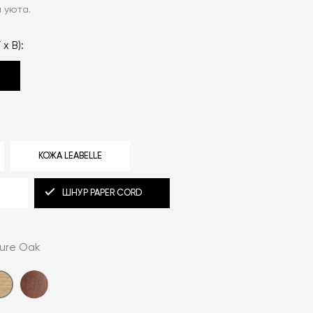
и уюта.
 x В):
КОЖА LEABELLE
E
ШНУР PAPER CORD
ure Oak