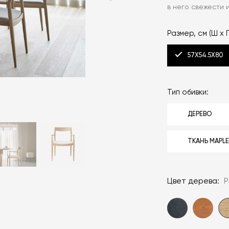
в него свежести 
Размер, см (Ш x Г
57Х54.5Х80
Тип обивки:
ДЕРЕВО
ТКАНЬ MAPL
Цвет дерева:
P