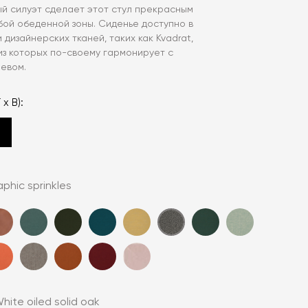
ый силуэт сделает этот стул прекрасным
ой обеденной зоны. Сиденье доступно в
 дизайнерских тканей, таких как Kvadrat,
 из которых по-своему гармонирует с
евом.
 x В):
phic sprinkles
hite oiled solid oak