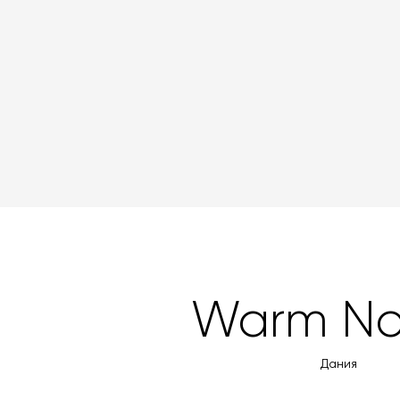
Warm No
Дания