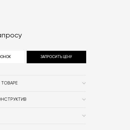
апросу
ЗВОНОК
ЗАПРОСИТЬ ЦЕНУ
 ТОВАРЕ
Warm Nordic
ОНСТРУКТИВ
Сканди
, ткань Kvadrat или кожа
Дерево / Кожа / Текстиль /
Без подлокотников / Со
спинкой