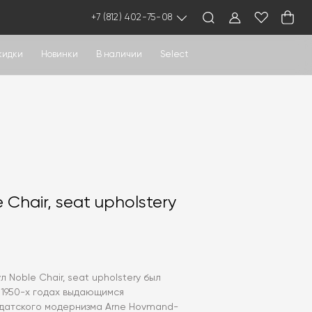
+7 (812) 402-75-08
кидки
Новинки
В наличии
Select
 Chair, seat upholstery
 Noble Chair, seat upholstery был
 1950-х годах выдающимся
датского модернизма Arne Hovmand-