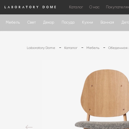
Каталог
О нас
Покупателя
Мебель
Свет
Декор
Посуда
Кухни
Ванная
Дет
Laboratory Dome
Каталог
Мебель
Обеденная 