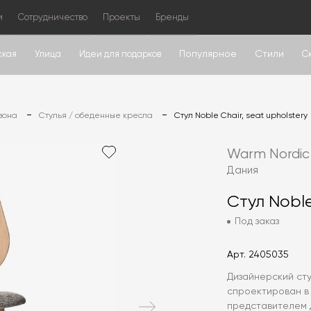
м
Сотрудничество
Проекты
Бренды
Популярное
Стили
ская
Улица
Идеи для подарков
С
зона
Стулья / обеденные кресла
Стул Noble Chair, seat upholstery
Warm Nordic
Дания
Стул Noble
Под заказ
Арт.
2405035
Дизайнерский стул
спроектирован в
представителем 