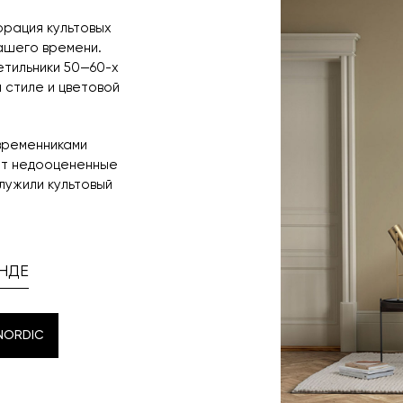
орация культовых
ашего времени.
етильники 50—60-х
 стиле и цветовой
временниками
ет недооцененные
лужили культовый
НДЕ
NORDIC
NORDIC