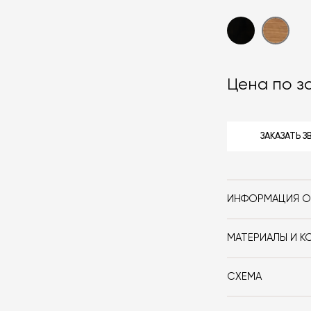
Цена по з
ЗАКАЗАТЬ 
ИНФОРМАЦИЯ О
Бренд
МАТЕРИАЛЫ И К
Стиль
Цельное дерево
Особенности
СХЕМА