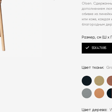
Olsen. Сдержанн
дополнением люб
обивке из линейки
или коже, каждая
благородным дер
Размер, см (Ш x Г
55X47X85
Цвет ткани:
Gra
Цвет дерева:
W