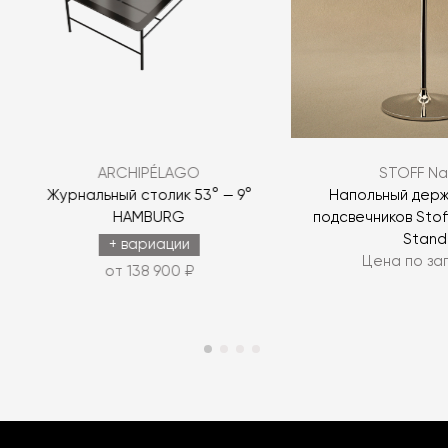
ARCHIPÉLAGO
STOFF Na
Журнальный столик 53° — 9°
Напольный держ
HAMBURG
подсвечников Stoff
Stand
+ вариации
Цена по за
от 138 900 ₽