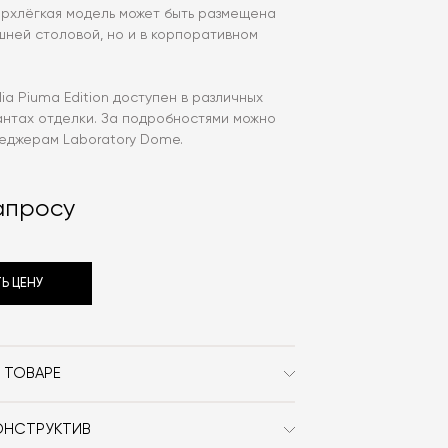
ерхлёгкая модель может быть размещена
шней столовой, но и в корпоративном
lia Piuma Edition доступен в различных
антах отделки. За подробностями можно
неджерам Laboratory Dome.
апросу
Ь ЦЕНУ
 ТОВАРЕ
Cattelan Italia
ОНСТРУКТИВ
Современный