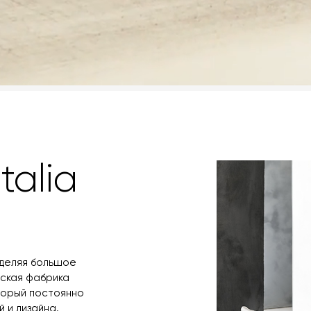
talia
уделяя большое
нская фабрика
оторый постоянно
 и дизайна.