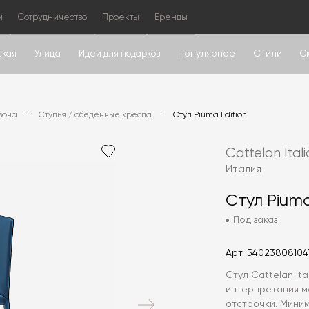
м
Сотрудничество
Проекты
Бренды
Популярное
Стили
ская
Улица
Идеи для подарков
С
зона
Стулья / обеденные кресла
Стул Piuma Edition
Cattelan Itali
Италия
Стул Piuma
Под заказ
Арт.
54023808104
Стул Cattelan It
интерпретация м
отстрочки. Миним