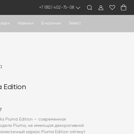
+7 (812) 402-75-08
кидки
Новинки
В наличии
Select
a
 Edition
7
alia Piuma Edition — современная
одели Piuma, не имеющая декоративной
алистичный каркас Piuma Edition обтянут