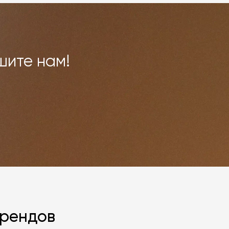
шите нам!
брендов