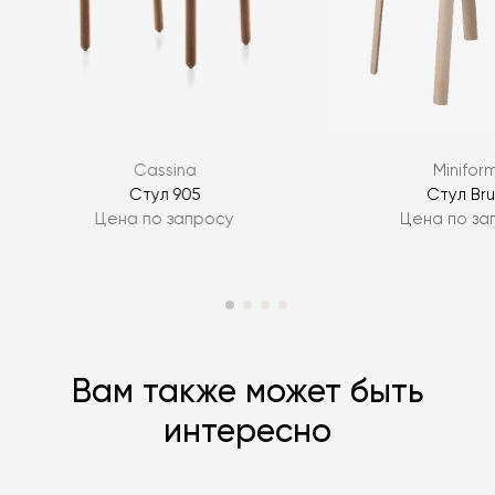
Я согласен с
политикой персональных данных
ЗАДАТЬ ВОПРОС
Cassina
Minifor
ЗАДАТЬ ВОПРОС
Стул 905
Стул Bru
Цена по запросу
Цена по за
Вам также может быть
интересно