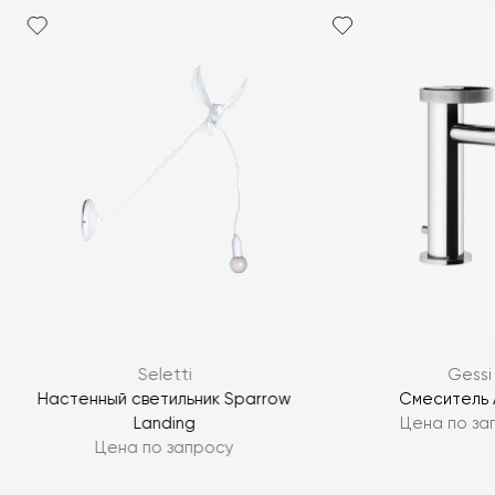
Seletti
Gessi
Настенный светильник Sparrow
Смеситель 
Landing
Цена по за
Цена по запросу