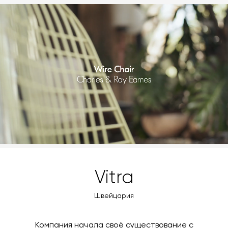
MasterCard, «МИР».
оформлении заказа – учитываются адрес и габариты
товара. Когда товары будут готовы к отправке, наш
Вы также можете воспользоваться возможностью
менеджер свяжется с вами для согласования
оплаты через банковский счет. Для оформления
контактных данных и адреса доставки. После
оплаты по счету, пожалуйста, свяжитесь с нами
поступления товара на терминал в городе
любым удобным для вас способом, либо оставьте
назначения представитель транспортной компании
заявку по форме обратной связи.
свяжется с вами, чтобы согласовать удобное для вас
время и дату доставки.
Vitra
Швейцария
Компания начала своё существование с