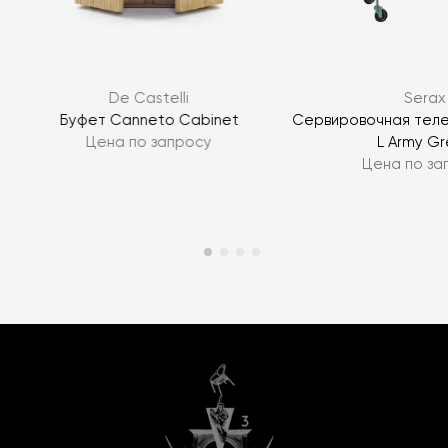
De Castelli
Serax
Буфет Canneto Cabinet
Сервировочная теле
Цена по запросу
L Army G
Цена по за