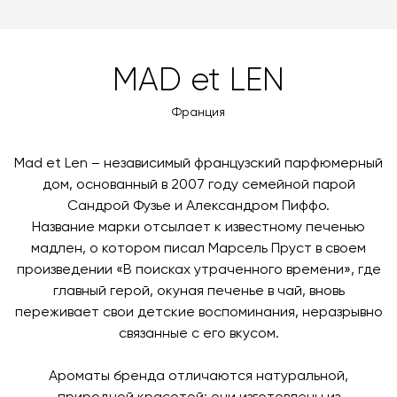
можете оплатить заказ банковскими картами Visa,
доставки автоматически рассчитывается при
MasterCard, «МИР».
оформлении заказа – учитываются адрес и габариты
товара. Когда товары будут готовы к отправке, наш
Вы также можете воспользоваться возможностью
MAD et LEN
менеджер свяжется с вами для согласования
оплаты через банковский счет. Для оформления
контактных данных и адреса доставки. После
оплаты по счету, пожалуйста, свяжитесь с нами
Франция
поступления товара на терминал в городе
любым удобным для вас способом, либо оставьте
назначения представитель транспортной компании
заявку по форме обратной связи.
свяжется с вами, чтобы согласовать удобное для вас
Mad et Len – независимый французский парфюмерный
время и дату доставки.
дом, основанный в 2007 году семейной парой
Сандрой Фузье и Александром Пиффо.
Название марки отсылает к известному печенью
мадлен, о котором писал Марсель Пруст в своем
произведении «В поисках утраченного времени», где
главный герой, окуная печенье в чай, вновь
переживает свои детские воспоминания, неразрывно
связанные с его вкусом.
Ароматы бренда отличаются натуральной,