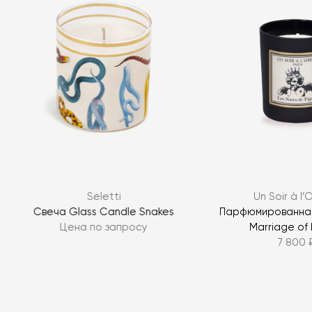
Я согласен с
политикой персональных данных
Seletti
Un Soir à l
ЗАДАТЬ ВОПРОС
h
Свеча Glass Candle Snakes
Парфюмированная
Цена по запросу
Marriage of 
ЗАДАТЬ ВОПРОС
7 800 