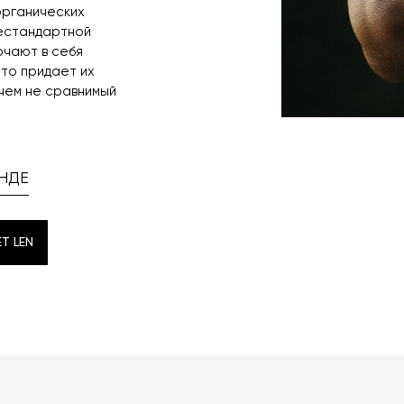
органических
нестандартной
ючают в себя
Это придает их
 чем не сравнимый
НДЕ
T LEN
T LEN