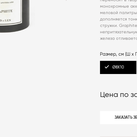
переносит в тво
монохромные акк
меловой палитры
дополняется тон
стружки. Graphit
непритязательную
железа отливает
Размер, см (Ш х Г
Ø8Х10
Цена по з
ЗАКАЗАТЬ 