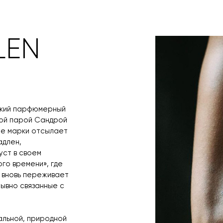
любым удобным 
назначения пр
заявку по форм
свяжется с вам
время и дату д
LEN
ский парфюмерный
ной парой Сандрой
ие марки отсылает
адлен,
уст в своем
го времени», где
, вновь переживает
рывно связанные с
льной, природной