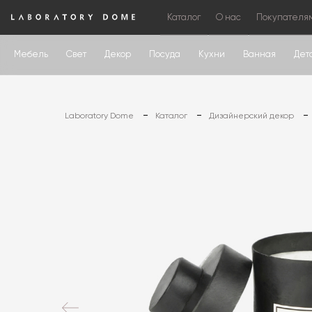
Каталог
О нас
Покупателя
Мебель
Свет
Декор
Посуда
Кухни
Ванная
Дет
Laboratory Dome
Каталог
Дизайнерский декор