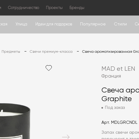
м
Сотрудничество
Проекты
Бренды
Популярное
Стили
ская
Улица
Идеи для подарков
С
Предметы
Свечи премиум-класса
Свеча ароматизированная Gra
MAD et LEN
Франция
Свеча ар
Graphite
Под заказ
Арт.
MDLGRCNDL
Запах свечи аро