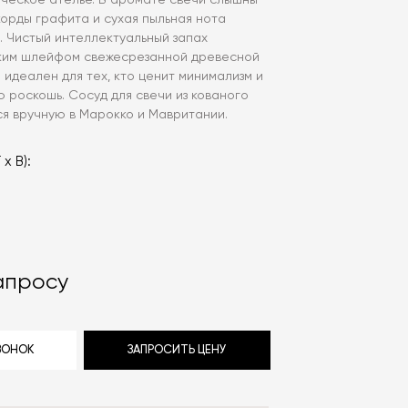
рческое ателье. В аромате свечи слышны
орды графита и сухая пыльная нота
. Чистый интеллектуальный запах
ким шлейфом свежесрезанной древесной
e идеален для тех, кто ценит минимализм и
 роскошь. Сосуд для свечи из кованого
ся вручную в Марокко и Мавритании.
 х В):
апросу
ЗВОНОК
ЗАПРОСИТЬ ЦЕНУ