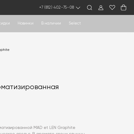
+7 (812) 402-75-08
кидки
Новинки
В наличии
Select
phite
оматизированная
матизированной MAD et LEN Graphite