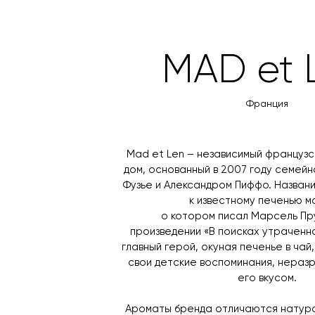
MAD et 
Франция
Mad et Len – независимый француз
дом, основанный в 2007 году семей
Фузье и Александром Пиффо. Назван
к известному печенью м
о котором писал Марсель Пр
произведении «В поисках утраченно
главный герой, окуная печенье в чай
свои детские воспоминания, нераз
его вкусом.
Ароматы бренда отличаются натура