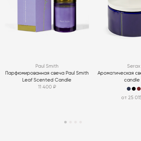
Я согласен с
политикой персональных данных
Paul Smith
Serax
ЗАДАТЬ ВОПРОС
Парфюмированная свеча Paul Smith
Ароматическая св
Leaf Scented Candle
candle 
ЗАДАТЬ ВОПРОС
11 400 ₽
от 25 01