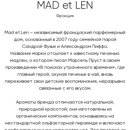
Вы также можете воспользоваться возможностью
MAD et LEN
менеджер свяжется с вами для согласования
оплаты через банковский счет. Для оформления
контактных данных и адреса доставки. После
оплаты по счету, пожалуйста, свяжитесь с нами
Франция
поступления товара на терминал в городе
любым удобным для вас способом, либо оставьте
назначения представитель транспортной компании
заявку по форме обратной связи.
свяжется с вами, чтобы согласовать удобное для вас
Mad et Len – независимый французский парфюмерный
время и дату доставки.
дом, основанный в 2007 году семейной парой
Сандрой Фузье и Александром Пиффо.
Название марки отсылает к известному печенью
мадлен, о котором писал Марсель Пруст в своем
произведении «В поисках утраченного времени», где
главный герой, окуная печенье в чай, вновь
переживает свои детские воспоминания, неразрывно
связанные с его вкусом.
Ароматы бренда отличаются натуральной,
природной красотой; они изготовлены из
органических компонентов, основываясь на
нестандартной ольфакторной пирамиде и включают