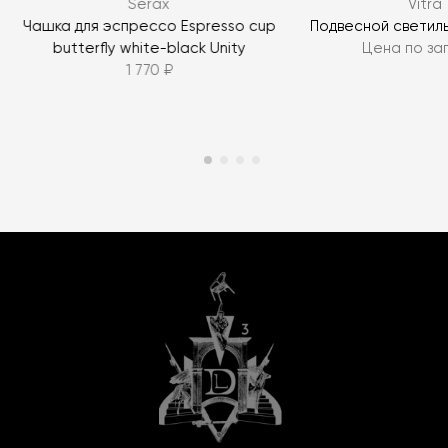
Serax
Vitra
Чашка для эспрессо Espresso cup
Подвесной светильн
butterfly white-black Unity
Цена по за
1 770 ₽