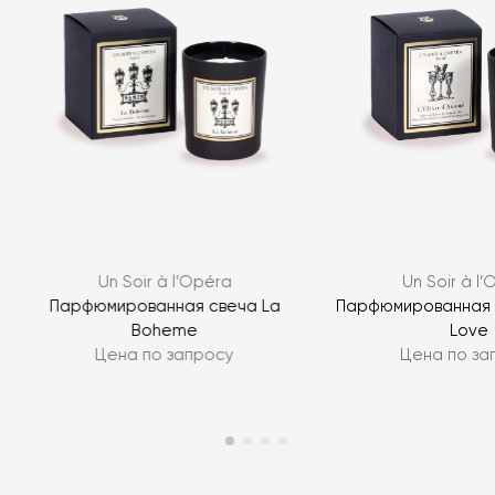
Я согласен с
политикой персональных данных
Un Soir à l’Opéra
Un Soir à l
ЗАДАТЬ ВОПРОС
Парфюмированная свеча La
Парфюмированная св
Boheme
Love
ЗАДАТЬ ВОПРОС
Цена по запросу
Цена по за