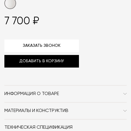
7 700 ₽
ЗАКАЗАТЬ ЗВОНОК
ДОБАВИТЬ В КОРЗИНУ
ИНФОРМАЦИЯ О ТОВАРЕ
Бренд
Audo Copenhagen (ex.
Menu)
МАТЕРИАЛЫ И КОНСТРУКТИВ
Свеча светодиодная Ignus Flameless Candle
Стиль
Современный / Сканди /
выполнена в костяном фарфоре белого цвета
ТЕХНИЧЕСКАЯ СПЕЦИФИКАЦИЯ
Джапанди