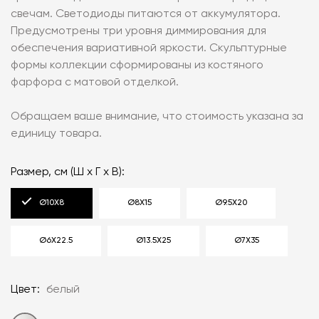
свечам. Светодиоды питаются от аккумулятора.
Предусмотрены три уровня диммирования для
обеспечения вариативной яркости. Скульптурные
формы коллекции сформированы из костяного
фарфора с матовой отделкой.
Обращаем ваше внимание, что стоимость указана за
единицу товара.
Размер, см (Ш x Г x В):
Ø10X8
Ø8X15
Ø9.5X20
Ø6X22.5
Ø13.5X25
Ø7X35
Цвет:
белый