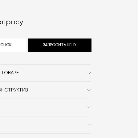
апросу
ЗВОНОК
ЗАПРОСИТЬ ЦЕНУ
 ТОВАРЕ
Warm Nordic
ОНСТРУКТИВ
Сканди
 с порошковым окрашиванием,
нцузского ротанга
Дерево / Металл / На
ножках
Charlotte Høncke
 заказа в интернет-магазине вы