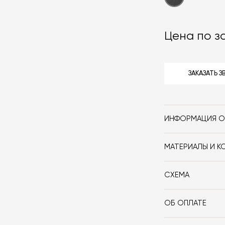
Цена по з
ЗАКАЗАТЬ 
ИНФОРМАЦИЯ О
Бренд
МАТЕРИАЛЫ И К
Стиль
Ножки из стали
сиденье из фра
Особенности
СХЕМА
ОБ ОПЛАТЕ
Дизайнер
При оформлении