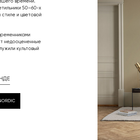
ашего времени.
етильники 50—60-х
 стиле и цветовой
временниками
ет недооцененные
лужили культовый
НДЕ
NORDIC
NORDIC