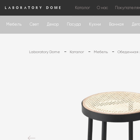
Каталог
О нас
Покупателя
Мебель
Свет
Декор
Посуда
Кухни
Ванная
Дет
Laboratory Dome
Каталог
Мебель
Обеденная 