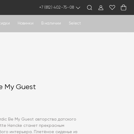
+7 (812) 402-75-08
кидки
Новинки
В наличии
Select
e My Guest
dic Be My Guest авторства датского
otte Høncke станет прекрасным
ого интерьера. Плетёное сиденье из