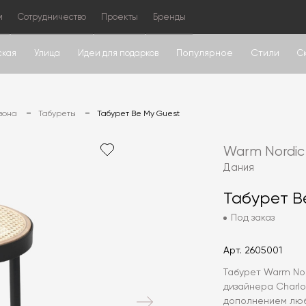
м
Сотрудничество
Проекты
Бренды
Популярное
Стили
ская
Улица
Идеи для подарков
С
зона
Табуреты
Табурет Be My Guest
Warm Nordic
Дания
Табурет B
Под заказ
Арт.
2605001
Табурет Warm Nor
дизайнера Charl
дополнением люб