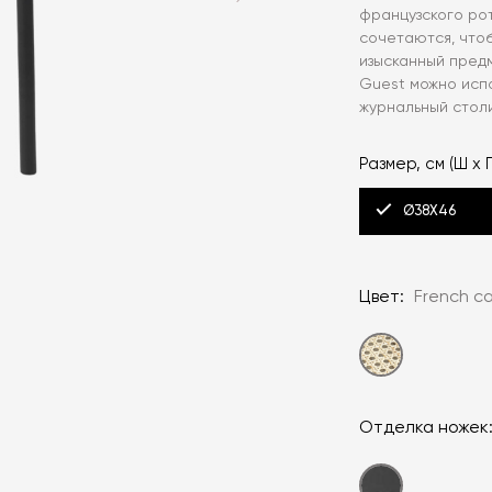
французского ро
сочетаются, что
изысканный предм
Guest можно исп
журнальный столи
Размер, см (Ш x Г
Ø38X46
Цвет:
French c
Отделка ножек