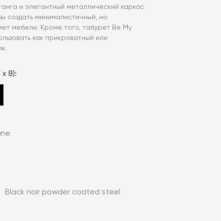
танга и элегантный металлический каркас
бы создать минималистичный, но
ет мебели. Кроме того, табурет Be My
ользовать как прикроватный или
к.
 x В):
ane
:
Black noir powder coated steel