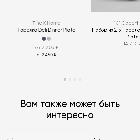
ЗАДАТЬ ВОПРОС
Tine K Home
101 Copen
ЗАДАТЬ ВОПРОС
Тарелка Deli Dinner Plate
Набор из 2-х тарело
Plate
14 700 
от 2 205 ₽
от 2 450 ₽
Вам также может быть
интересно