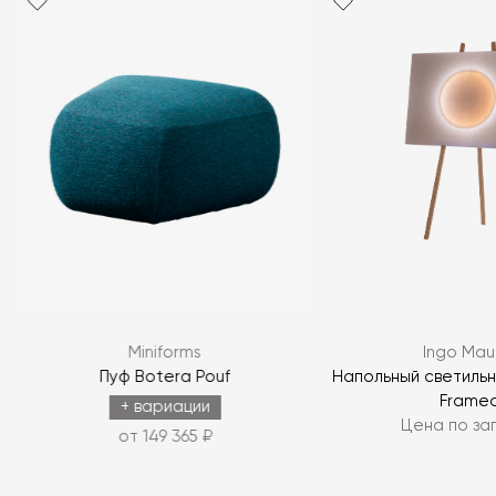
Miniforms
Ingo Mau
Пуф Botera Pouf
Напольный светиль
Frame
+ вариации
Цена по за
от 149 365 ₽