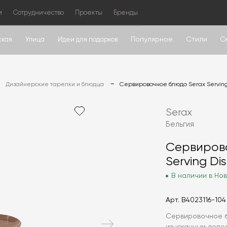
м
Сотрудничество
Проекты
Бренды
Популярное
Стили
ская
Улица
Идеи для подарков
С
Дизайнерские тарелки и блюдца
Сервировочное блюдо Serax Serving 
Serax
Бельгия
Сервиров
Serving Di
В наличии в Нов
Арт.
B4023116-104
Сервировочное б