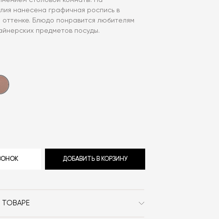
лнением столовой комнаты. На
елия нанесена графичная роспись в
 оттенке. Блюдо понравится любителям
айнерских предметов посуды.
ЗВОНОК
ДОБАВИТЬ В КОРЗИНУ
 ТОВАРЕ
Serax