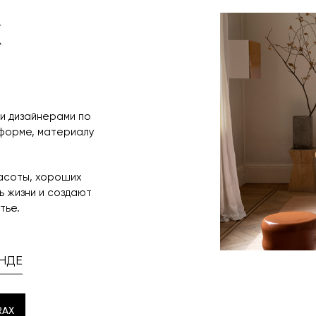
время и дату д
x
и дизайнерами по
 форме, материалу
расоты, хороших
 жизни и создают
тье.
НДЕ
RAX