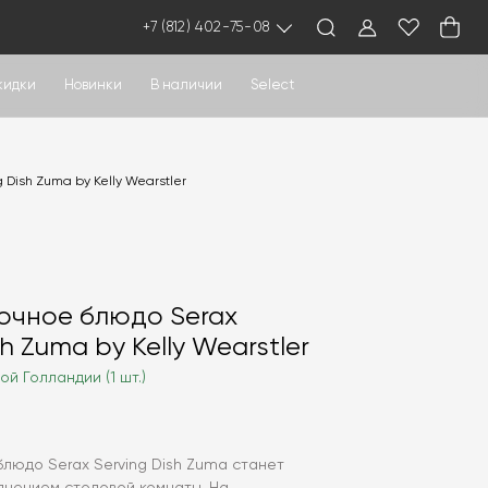
+7 (812) 402-75-08
кидки
Новинки
В наличии
Select
Dish Zuma by Kelly Wearstler
очное блюдо Serax
sh Zuma by Kelly Wearstler
ой Голландии (1 шт.)
людо Serax Serving Dish Zuma станет