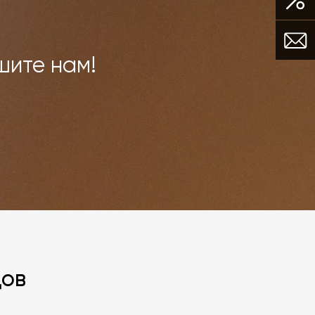
шите нам!
дов