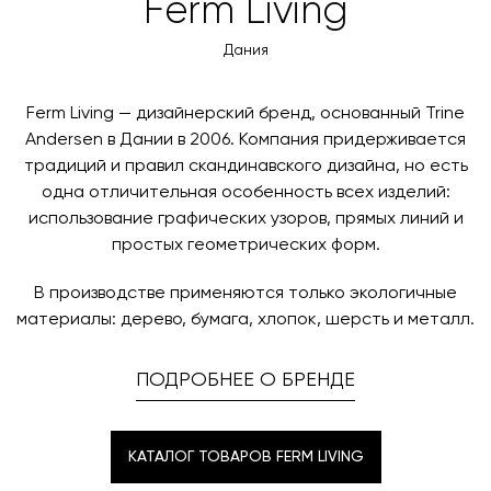
Ferm Living
менеджер свяжется с вами для согласования
оплаты через банковский счет. Для оформления
контактных данных и адреса доставки. После
оплаты по счету, пожалуйста, свяжитесь с нами
Дания
поступления товара на терминал в городе
любым удобным для вас способом, либо оставьте
назначения представитель транспортной компании
заявку по форме обратной связи.
свяжется с вами, чтобы согласовать удобное для вас
Ferm Living — дизайнерский бренд, основанный Trine
время и дату доставки.
Andersen в Дании в 2006. Компания придерживается
традиций и правил скандинавского дизайна, но есть
одна отличительная особенность всех изделий:
использование графических узоров, прямых линий и
простых геометрических форм.
В производстве применяются только экологичные
материалы: дерево, бумага, хлопок, шерсть и металл.
ПОДРОБНЕЕ О БРЕНДЕ
КАТАЛОГ ТОВАРОВ FERM LIVING