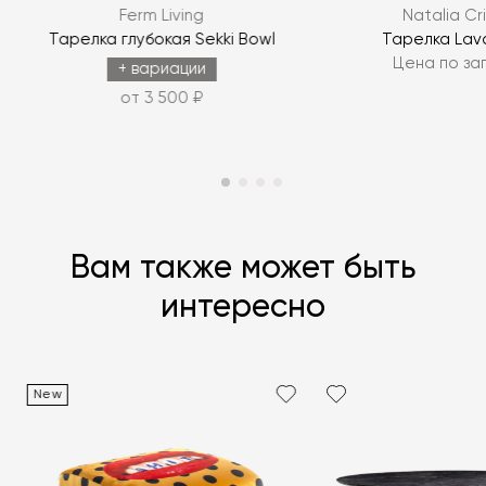
Ferm Living
Natalia Cr
ЗАДАТЬ ВОПРОС
e
Тарелка глубокая Sekki Bowl
Тарелка Lav
Цена по за
+ вариации
от 3 500 ₽
Вам также может быть
интересно
New