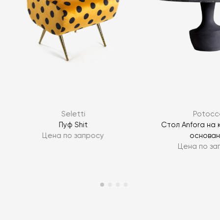
Seletti
Potocc
e
Пуф Shit
Стол Anfora на
Цена по запросу
основан
Цена по за