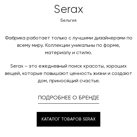
товара. Когда товары будут готовы к отправке, наш
Вы также можете воспользоваться возможностью
Serax
менеджер свяжется с вами для согласования
оплаты через банковский счет. Для оформления
контактных данных и адреса доставки. После
оплаты по счету, пожалуйста, свяжитесь с нами
Бельгия
поступления товара на терминал в городе
любым удобным для вас способом, либо оставьте
назначения представитель транспортной компании
заявку по форме обратной связи.
свяжется с вами, чтобы согласовать удобное для вас
Фабрика работает только с лучшими дизайнерами по
время и дату доставки.
всему миру. Коллекции уникальны по форме,
материалу и стилю.
Serax – это ежедневный поиск красоты, хороших
вещей, которые повышают ценность жизни и создают
дом, приносящий счастье.
ПОДРОБНЕЕ О БРЕНДЕ
КАТАЛОГ ТОВАРОВ SERAX
КАТАЛОГ ТОВАРОВ SERAX