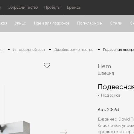
м
Сотрудничество
Проекты
Бренды
Популярное
Стили
ская
Улица
Идеи для подарков
С
ки
Интерьерный свет
Дизайнерские люстры
Подвесная люстр
Hem
Швеция
Подвесная
Под заказ
Арт.
20463
Дизайнер David 
Knuckle как упра
предмете интерь