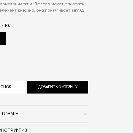
геометрическим. Люстра может работать
элемент дизайна, она притягивает взгляд.
 x В):
ЗВОНОК
ДОБАВИТЬ В КОРЗИНУ
 ТОВАРЕ
Hem
ОНСТРУКТИВ
Современный / Сканди