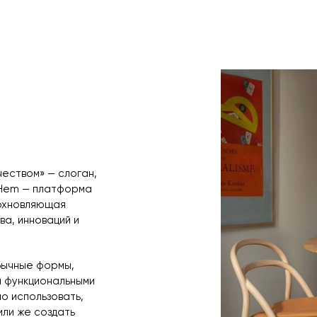
оплаты по счет
поступления то
любым удобным 
назначения пр
заявку по форм
свяжется с вам
время и дату д
еством» — слоган,
 Hem — платформа
дохновляющая
а, инноваций и
бычные формы,
 функциональными
о использовать,
или же создать