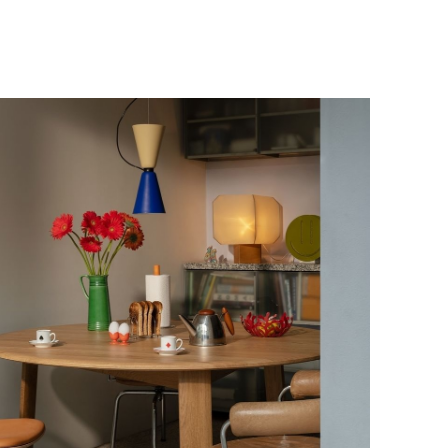
у, пожалуйста, свяжитесь с нами
вара на терминал в городе
для вас способом, либо оставьте
едставитель транспортной компании
е обратной связи.
и, чтобы согласовать удобное для вас
оставки.