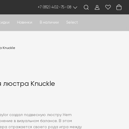
+7 (812) 402-75-08
кидки
Новинки
В наличии
Select
а Knuckle
 люстра Knuckle
Taylor создал подвесную люстру Hem
жнение в визуальном балансе. В этом
ера отражается своего рода игра между