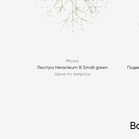
Moooi
Люстра Heracleum III Small green
Подве
Цена по запросу
В