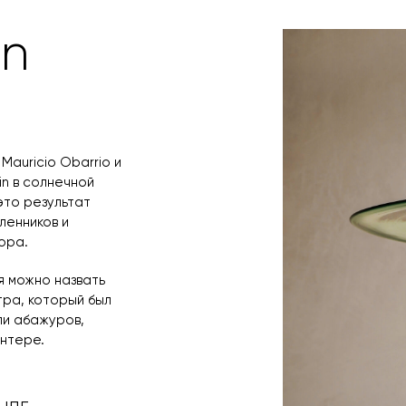
свяжется с вам
время и дату д
in
 Mauricio Obarrio и
in в солнечной
это результат
ленников и
ора.
я можно назвать
тра, который был
ли абажуров,
нтере.