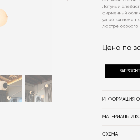
стильный светиль
Латунь и алебас
фирменный облик
узнаётся момент
люстре особого
Цена по з
ЗАПРОСИТ
ИНФОРМАЦИЯ О
Бренд
МАТЕРИАЛЫ И К
Стиль
Латунь, кожа, 
Особенности
СХЕМА