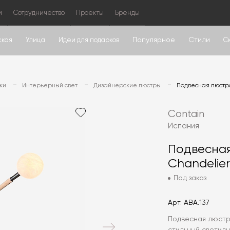
м
Сотрудничество
Проекты
Бренды
Популярное
Стили
ская
Улица
Идеи для подарков
С
ки
Интерьерный свет
Дизайнерские люстры
Подвесная люстра
Contain
Испания
Подвесная
Chandelie
Под заказ
Арт.
ABA.137
Подвесная люстра