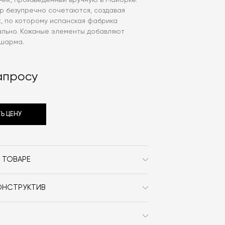
ник, произведённый вручную в Майорке.
тр безупречно сочетаются, создавая
, по которому испанская фабрика
ально. Кожаные элементы добавляют
 шарма.
апросу
Ь ЦЕНУ
 ТОВАРЕ
Contain
ОНСТРУКТИВ
Современный
алебастр
Металл / Кожа