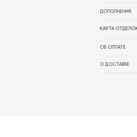
ДОПОЛНЕНИЯ
Светильник вып
отделках. Чтоб
КАРТА ОТДЕЛО
вариантами, от
ОБ ОПЛАТЕ
При оформлении
оплачиваете 10
О ДОСТАВКЕ
если она выбра
Вы можете восп
сотрудничаем 
забрать покупк
которой вы мож
доставки авто
картами Visa, M
оформлении зак
товара. Когда 
Вы также может
менеджер свяже
оплаты через б
контактных дан
оплаты по счет
поступления то
любым удобным 
назначения пр
заявку по форм