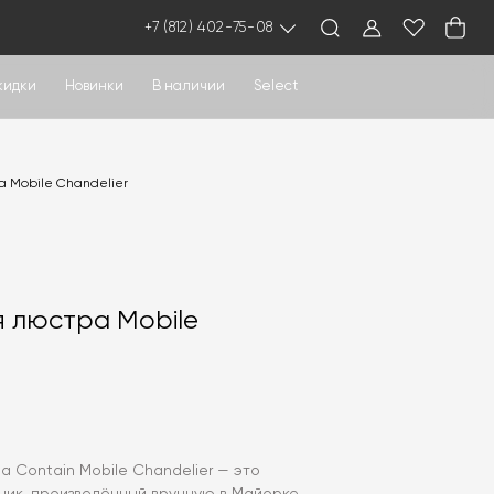
+7 (812) 402-75-08
кидки
Новинки
В наличии
Select
 Mobile Chandelier
 люстра Mobile
r
 Contain Mobile Chandelier — это