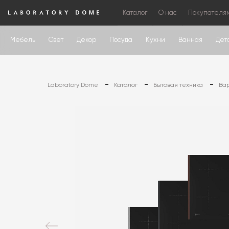
Каталог
О нас
Покупателя
Мебель
Свет
Декор
Посуда
Кухни
Ванная
Дет
Laboratory Dome
Каталог
Бытовая техника
Ва