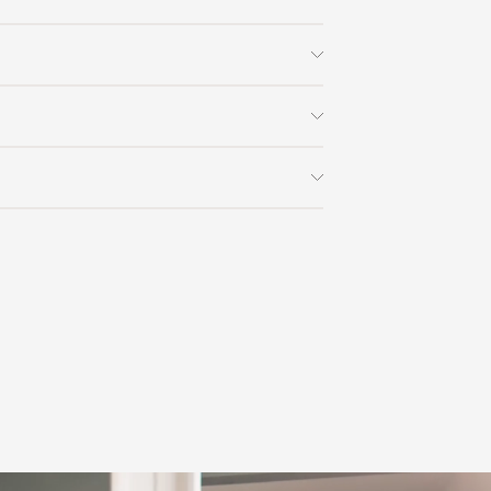
 планки: Twist Pad.
рев Booster: есть.
троэнергии PowerManagement: есть.
 заказа в интернет-магазине вы
uickStart: есть.
0% стоимости заказа и доставки,
троек пользователя ReStart: есть.
на способом получения. Мы
ользоваться услугой доставки, либо
/ Кратковременная блокировка
с платформой
PayKeeper
, благодаря
и самостоятельно. Стоимость
/ Stop&Go: есть.
ете оплатить заказ банковскими
матически рассчитывается при
личия посуды: есть.
asterCard, «МИР».
аза – учитываются адрес и габариты
p-based-hood-Control: есть.
товары будут готовы к отправке, наш
: электронный.
е воспользоваться возможностью
тся с вами для согласования
: сенсорные.
анковский счет. Для оформления
ных и адреса доставки. После
ючатель: TwistPad Flex.
у, пожалуйста, свяжитесь с нами
вара на терминал в городе
ючением, без отключения, обратного
для вас способом, либо оставьте
едставитель транспортной компании
е обратной связи.
и, чтобы согласовать удобное для вас
чения: есть.
оставки.
вней мощности: 17.