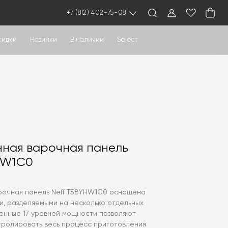
+7 (812) 402-75-08
кидки
Новинки
В наличии
Select
ная варочная панель
HW1C0
рочная панель Neff T58YHW1C0 оснащена
и, разделяемыми на несколько отдельных
оенные 17 уровней мощности позволяют
тролировать весь процесс приготовления