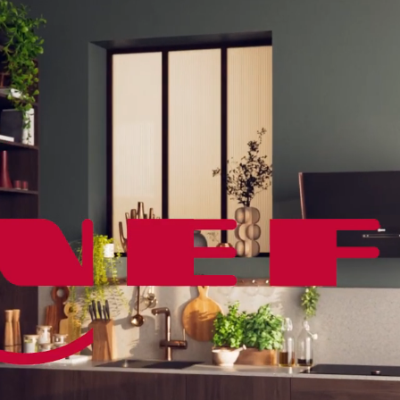
Цифровая индик
есть.
Количество кон
Зоны FlexZone: 
Мощность подкл
Напряжение в с
Частота: 50-60 
Технология Hom
Длина кабеля: 1.