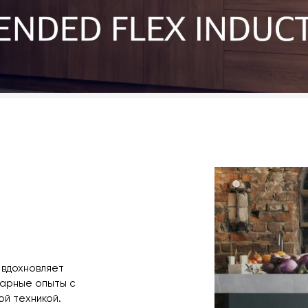
 вдохновляет
нарные опыты с
й техникой.