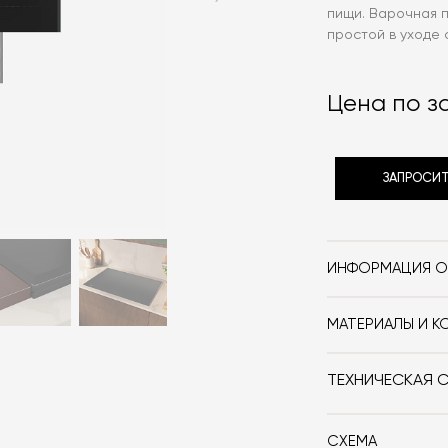
пищи. Варочная 
простой в уходе 
Цена по з
ЗАПРОСИТ
ИНФОРМАЦИЯ О
Бренд
МАТЕРИАЛЫ И К
Форма
Стеклокерамик
Размер, см (Ш x Г
ТЕХНИЧЕСКАЯ 
СХЕМА