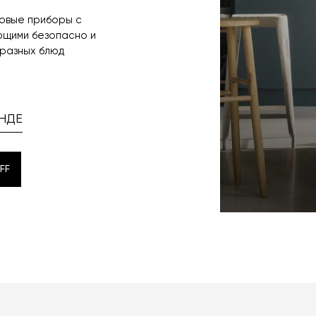
товые приборы с
ющими безопасно и
 разных блюд
НДЕ
FF
FF