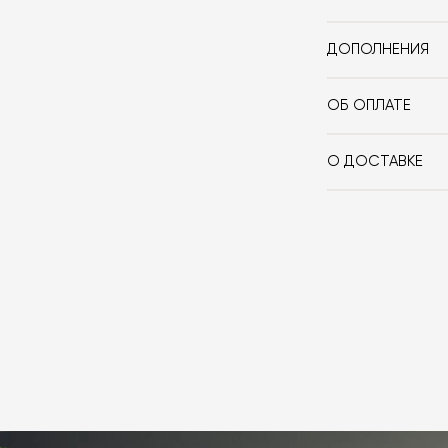
ДОПОЛНЕНИЯ
Обработка края
Мгновенный наг
ОБ ОПЛАТЕ
Экономия элек
При оформлении
Быстрый старт Q
оплачиваете 10
О ДОСТАВКЕ
Сохранение нас
если она выбра
Вы можете восп
Функция паузы 
сотрудничаем 
забрать покупк
Cleaning-пауза 
которой вы мож
доставки авто
Определение на
картами Visa, M
оформлении зак
Функция Cookto
товара. Когда 
Тип управления
Вы также может
менеджер свяже
Переключатели
оплаты через б
контактных дан
Съёмный перекл
оплаты по счет
поступления то
Таймер: с откл
любым удобным 
назначения пр
отсчёта.
заявку по форм
свяжется с вам
Индикация вклю
время и дату д
Количество уро