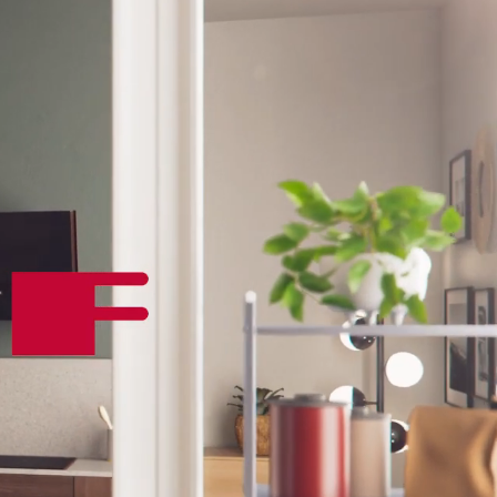
ация выбранной ступени нагрева:
форок: 5.
есть.
ючения: 7.4 кВт/ч.
ети: 220-240 В.
Гц.
eConnect: есть.
1 м.