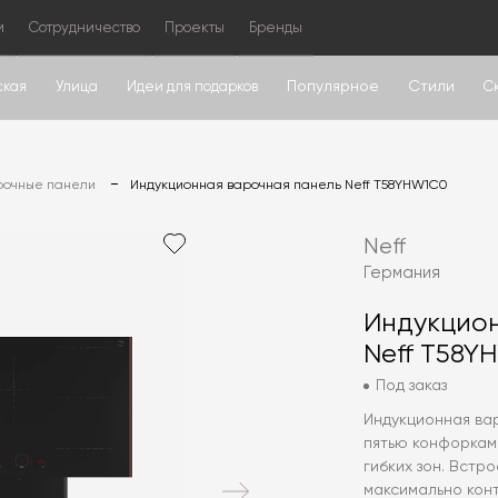
м
Сотрудничество
Проекты
Бренды
Популярное
Стили
ская
Улица
Идеи для подарков
С
рочные панели
Индукционная варочная панель Neff T58YHW1C0
Neff
Германия
Индукцион
Neff T58Y
Под заказ
Индукционная ва
пятью конфоркам
гибких зон. Встр
максимально кон