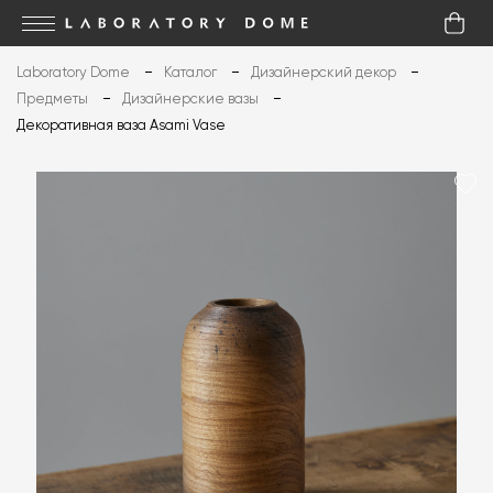
Laboratory Dome
Каталог
Дизайнерский декор
Предметы
Дизайнерские вазы
Декоративная ваза Asami Vase