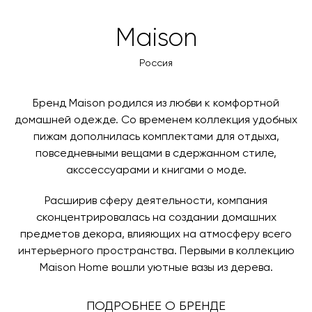
оформлении заказа – учитываются адрес и габариты
товара. Когда товары будут готовы к отправке, наш
Вы также можете воспользоваться возможностью
Maison
менеджер свяжется с вами для согласования
оплаты через банковский счет. Для оформления
контактных данных и адреса доставки. После
оплаты по счету, пожалуйста, свяжитесь с нами
Россия
поступления товара на терминал в городе
любым удобным для вас способом, либо оставьте
назначения представитель транспортной компании
заявку по форме обратной связи.
свяжется с вами, чтобы согласовать удобное для вас
Бренд Maison родился из любви к комфортной
время и дату доставки.
домашней одежде. Со временем коллекция удобных
пижам дополнилась комплектами для отдыха,
повседневными вещами в сдержанном стиле,
акссессуарами и книгами о моде.
Расширив сферу деятельности, компания
сконцентрировалась на создании домашних
предметов декора, влияющих на атмосферу всего
интерьерного пространства. Первыми в коллекцию
Maison Home вошли уютные вазы из дерева.
ПОДРОБНЕЕ О БРЕНДЕ