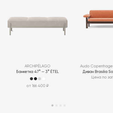
ARCHIPÉLAGO
Audo Copenhagen
Банкетка 47° — 3° ÉTEL
Диван Brasilia So
Цена по за
от 166 400 ₽