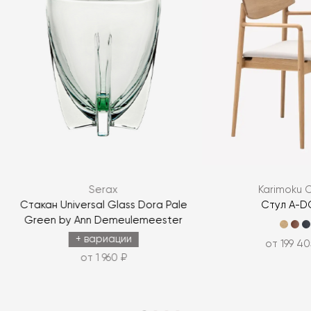
Serax
Karimoku 
а
Стакан Universal Glass Dora Pale
Стул A-D
Green by Ann Demeulemeester
+ вариации
от 199 40
от 1 960 ₽