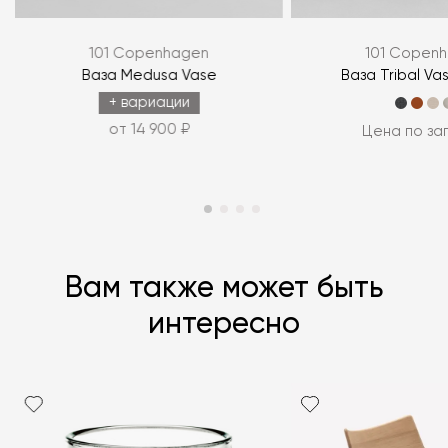
101 Copenhagen
101 Copen
ЗАДАТЬ ВОПРОС
y
Ваза Medusa Vase
Ваза Tribal Va
ЗАДАТЬ ВОПРОС
+ вариации
от 14 900 ₽
Цена по за
Вам также может быть
интересно