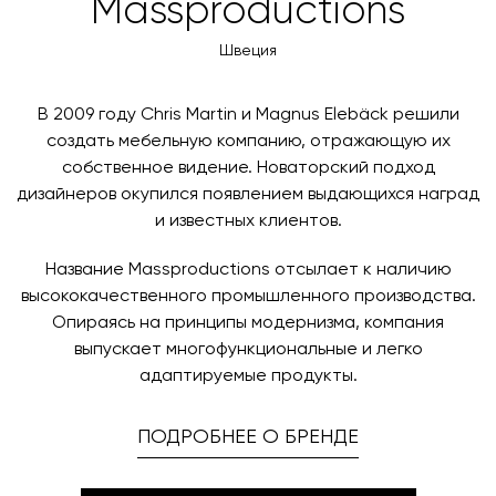
Massproductions
менеджер свяжется с вами для согласования
оплаты через банковский счет. Для оформления
контактных данных и адреса доставки. После
оплаты по счету, пожалуйста, свяжитесь с нами
Швеция
поступления товара на терминал в городе
любым удобным для вас способом, либо оставьте
назначения представитель транспортной компании
заявку по форме обратной связи.
свяжется с вами, чтобы согласовать удобное для вас
В 2009 году Chris Martin и Magnus Elebäck решили
время и дату доставки.
создать мебельную компанию, отражающую их
собственное видение. Новаторский подход
дизайнеров окупился появлением выдающихся наград
и известных клиентов.
Название Massproductions отсылает к наличию
высококачественного промышленного производства.
Опираясь на принципы модернизма, компания
выпускает многофункциональные и легко
адаптируемые продукты.
ПОДРОБНЕЕ О БРЕНДЕ