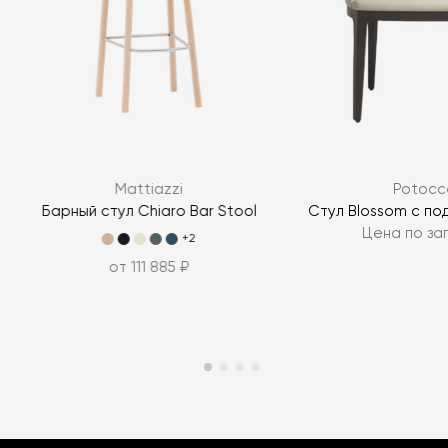
Mattiazzi
Potocc
Барный стул Chiaro Bar Stool
Стул Blossom с по
Цена по за
+2
от 111 885 ₽