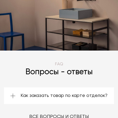
FAQ
Вопросы - ответы
Как заказать товар по карте отделок?
Зачастую производители предоставляют
большой ассортимент отделок. Вы можете
выбрать среди них ту, которая подойдёт
ВСЕ ВОПРОСЫ И ОТВЕТЫ