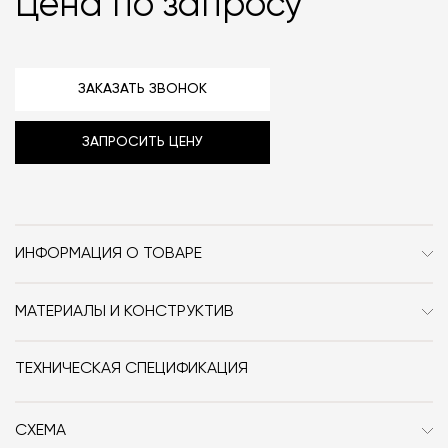
Цена по запросу
ЗАКАЗАТЬ ЗВОНОК
ЗАПРОСИТЬ ЦЕНУ
ИНФОРМАЦИЯ О ТОВАРЕ
Бренд
Ceramica Globo
МАТЕРИАЛЫ И КОНСТРУКТИВ
Стиль
Современный / Сканди /
Раковина выполнена из шамота и глазури.
Неоклассика / Классика
ТЕХНИЧЕСКАЯ СПЕЦИФИКАЦИЯ
Особенности
60 см
СХЕМА
Размер, см (Ш x Г x В)
60х40х19