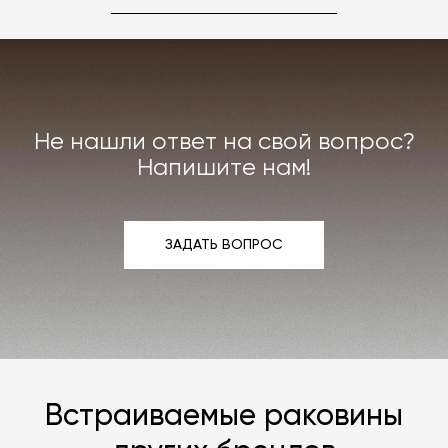
именно вам. Даже если на странице товара
нет опции заказа в нужной отделке, откройте
документ по ссылке «Карта отделок», после
чего выберите понравившуюся и
свяжитесь с
нами
любым удобным вам способом.
Не нашли ответ на свой вопрос?
Напишите нам!
ЗАДАТЬ ВОПРОС
ЗАДАТЬ ВОПРОС
Встраиваемые раковины