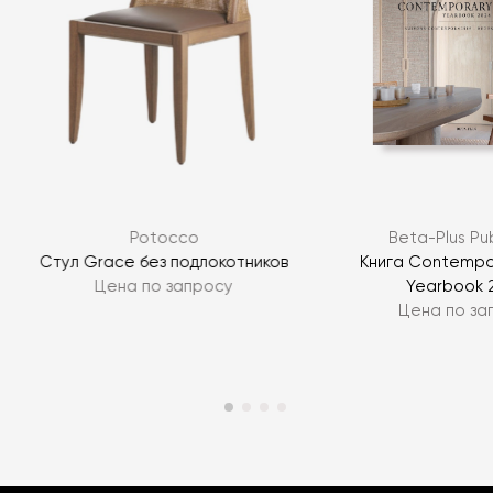
Potocco
Beta-Plus Pub
Стул Grace без подлокотников
Книга Contempor
Цена по запросу
Yearbook 
Цена по за