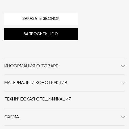
ЗАКАЗАТЬ ЗВОНОК
ЗАПРОСИТЬ ЦЕНУ
ИНФОРМАЦИЯ О ТОВАРЕ
Бренд
Ceramica Globo
МАТЕРИАЛЫ И КОНСТРУКТИВ
Стиль
Современный / Сканди /
Раковина выполнена из обожжённой глины.
Неоклассика / Классика
ТЕХНИЧЕСКАЯ СПЕЦИФИКАЦИЯ
Дизайнер
Claesson Koivisto Rune
СХЕМА
Размер, см (Ш x Г x В)
55x34x17