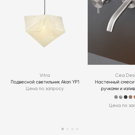
Vitra
Cea Des
Подвесной светильник Akari YP1
Настенный смесит
Цена по запросу
ручками и излив
Цена по за