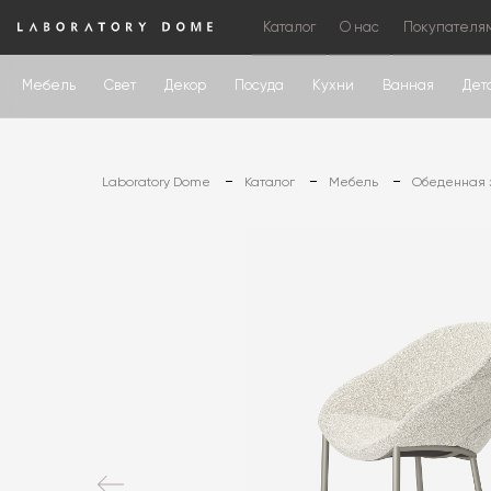
Каталог
О нас
Покупателя
Мебель
Свет
Декор
Посуда
Кухни
Ванная
Дет
Laboratory Dome
Каталог
Мебель
Обеденная 