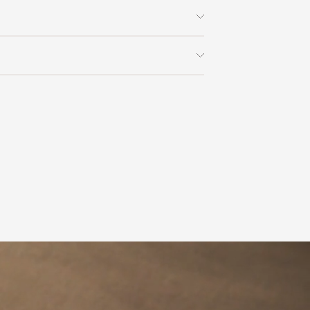
Металл / Кожа / Текстиль /
С подлокотниками / Со
 заказа в интернет-магазине вы
спинкой / Барные (75 см) /
На ножках / Закруглённые
0% стоимости заказа и доставки,
на способом получения. Мы
ользоваться услугой доставки, либо
 x В)
62x60x102 / 62x60x112
с платформой
PayKeeper
, благодаря
и самостоятельно. Стоимость
ете оплатить заказ банковскими
матически рассчитывается при
Luca Signoretti
asterCard, «МИР».
аза – учитываются адрес и габариты
товары будут готовы к отправке, наш
е воспользоваться возможностью
тся с вами для согласования
анковский счет. Для оформления
ных и адреса доставки. После
у, пожалуйста, свяжитесь с нами
вара на терминал в городе
для вас способом, либо оставьте
едставитель транспортной компании
е обратной связи.
и, чтобы согласовать удобное для вас
оставки.