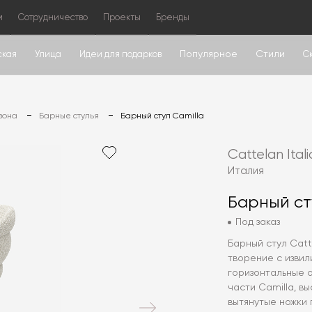
м
Сотрудничество
Проекты
Бренды
Популярное
Стили
ская
Улица
Идеи для подарков
С
зона
Барные стулья
Барный стул Camilla
Cattelan Itali
Италия
Барный ст
Под заказ
Барный стул Catt
творение с изви
горизонтальные 
части Camilla, в
вытянутые ножки 