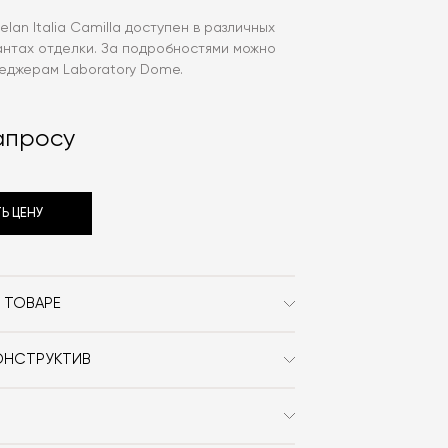
lan Italia Camilla доступен в различных
антах отделки. За подробностями можно
неджерам Laboratory Dome.
апросу
Ь ЦЕНУ
 ТОВАРЕ
Cattelan Italia
ОНСТРУКТИВ
Современный
, микронубук, кожа, экокожа.
закруглённые края