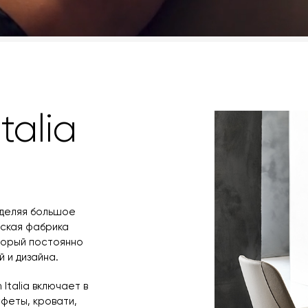
talia
уделяя большое
нская фабрика
оторый постоянно
 и дизайна.
Italia включает в
уфеты, кровати,