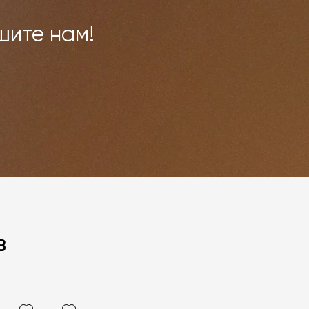
шите нам!
в