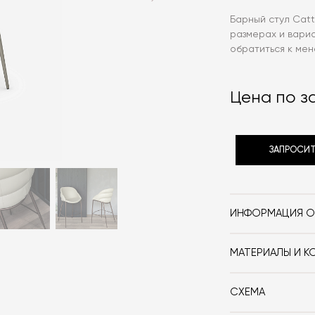
Барный стул Catte
размерах и вари
обратиться к ме
Цена по з
ЗАПРОСИТ
ИНФОРМАЦИЯ О
Бренд
МАТЕРИАЛЫ И К
Стиль
Сталь, текстиль
Форма
СХЕМА