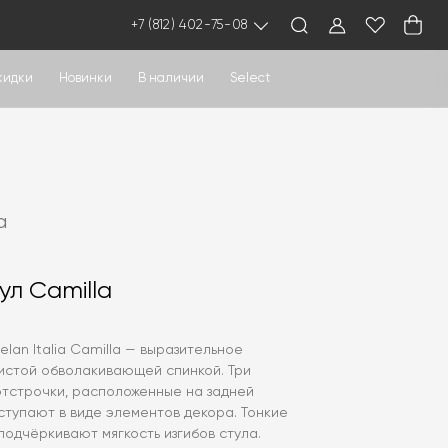
+7 (812) 402-75-08
кидки
Новинки
В наличии
Select
a
ул Camilla
elan Italia Camilla — выразительное
листой обволакивающей спинкой. Три
отстрочки, расположенные на задней
ыступают в виде элементов декора. Тонкие
подчёркивают мягкость изгибов стула.