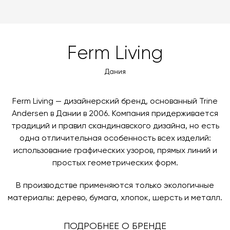
забрать покупки самостоятельно. Стоимость
можете оплатить заказ банковскими картами Visa,
доставки автоматически рассчитывается при
MasterCard, «МИР».
оформлении заказа – учитываются адрес и габариты
товара. Когда товары будут готовы к отправке, наш
Вы также можете воспользоваться возможностью
Ferm Living
менеджер свяжется с вами для согласования
оплаты через банковский счет. Для оформления
контактных данных и адреса доставки. После
оплаты по счету, пожалуйста, свяжитесь с нами
Дания
поступления товара на терминал в городе
любым удобным для вас способом, либо оставьте
назначения представитель транспортной компании
заявку по форме обратной связи.
свяжется с вами, чтобы согласовать удобное для вас
Ferm Living — дизайнерский бренд, основанный Trine
время и дату доставки.
Andersen в Дании в 2006. Компания придерживается
традиций и правил скандинавского дизайна, но есть
одна отличительная особенность всех изделий:
использование графических узоров, прямых линий и
простых геометрических форм.
В производстве применяются только экологичные
материалы: дерево, бумага, хлопок, шерсть и металл.
ПОДРОБНЕЕ О БРЕНДЕ