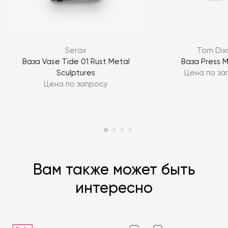
Я согласен с
политикой персональных данных
Serax
Tom Dix
ЗАДАТЬ ВОПРОС
Ваза Vase Tide 01 Rust Metal
Ваза Press 
Sculptures
Цена по за
ЗАДАТЬ ВОПРОС
Цена по запросу
Вам также может быть
интересно