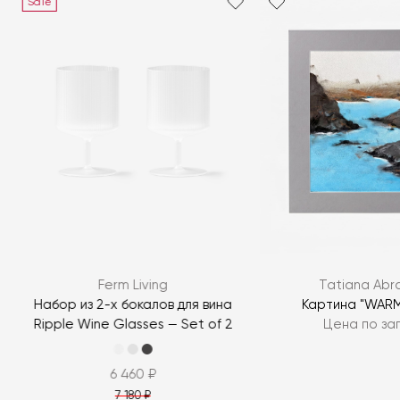
Sale
Ferm Living
Tatiana Ab
Набор из 2-х бокалов для вина
Картина "WAR
Ripple Wine Glasses — Set of 2
Цена по за
6 460 ₽
7 180 ₽