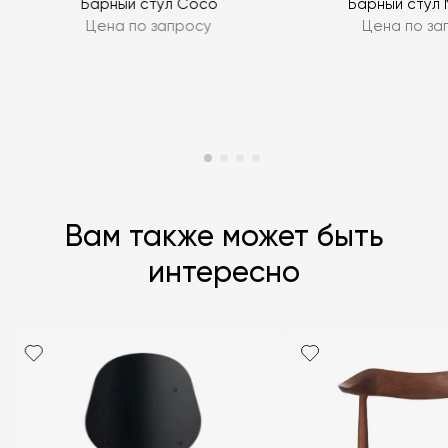
Барный стул Coco
Барный стул 
Цена по запросу
Цена по за
Вам также может быть
интересно