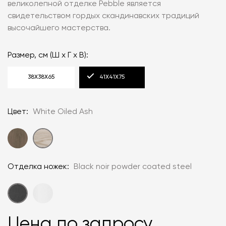
великолепной отделке Pebble является
свидетельством гордых скандинавских традиций
высочайшего мастерства.
Размер, см (Ш x Г x В):
38X38X65
41X41X75
Цвет:
White Oiled Ash
Отделка ножек:
Black noir powder coated steel
Цена по запросу