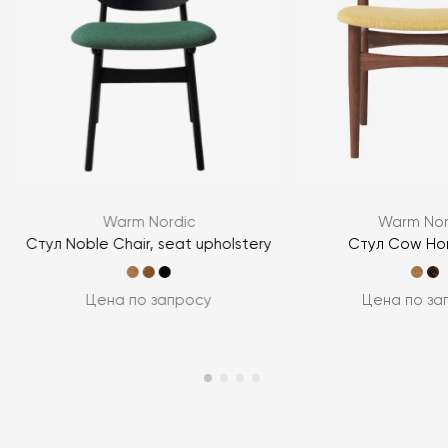
Warm Nordic
Warm Nor
Стул Noble Chair, seat upholstery
Стул Cow Hor
Цена по запросу
Цена по за