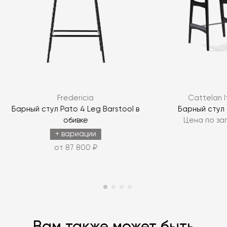
Я согласен с
политикой персональных данных
ЗАДАТЬ ВОПРОС
Fredericia
Cattelan I
ЗАДАТЬ ВОПРОС
Барный стул Pato 4 Leg Barstool в
Барный стул
обивке
Цена по за
+ вариации
от 87 800 ₽