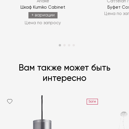
Ariake
Cattelan I
ЗАДАТЬ ВОПРОС
Шкаф Kumiko Cabinet
Буфет Co
Цена по за
+ вариации
Цена по запросу
Вам также может быть
интересно
Sale