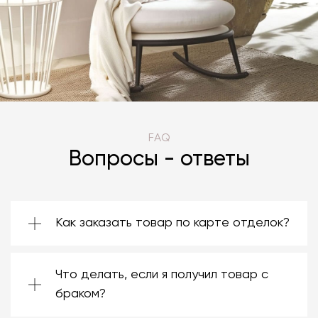
FAQ
Вопросы - ответы
Как заказать товар по карте отделок?
Зачастую производители предоставляют
большой ассортимент отделок. Вы можете
Что делать, если я получил товар с
выбрать среди них ту, которая подойдёт
именно вам. Даже если на странице товара
браком?
нет опции заказа в нужной отделке, откройте