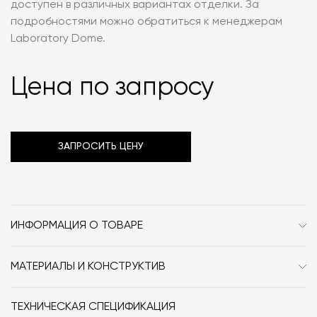
доступен в различных вариантах отделки. За
подробностями можно обратиться к менеджерам
Laboratory Dome.
Цена по запросу
ЗАПРОСИТЬ ЦЕНУ
ИНФОРМАЦИЯ О ТОВАРЕ
Бренд
Cantori
МАТЕРИАЛЫ И КОНСТРУКТИВ
Стиль
Современный /
Корпус и дверцы из МДФ и массива дерева,
Неоклассика
лакированные. Основание и металлическая ось из
ТЕХНИЧЕСКАЯ СПЕЦИФИКАЦИЯ