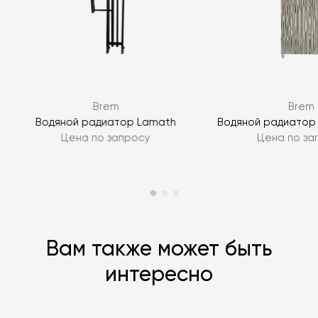
Я согласен с
политикой персональных данных
ЗАДАТЬ ВОПРОС
Brem
Brem
ЗАДАТЬ ВОПРОС
Водяной радиатор Lamath
Водяной радиатор G
Цена по запросу
Цена по за
Вам также может быть
интересно