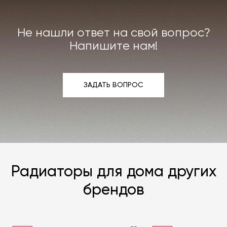
интерьера. Все расходы на услуги мастерской
мы берём на себя.
Не нашли ответ на свой вопрос?
Подробнее –
«Гарантия»
,
«Доставка и возврат»
.
Напишите нам!
ЗАДАТЬ ВОПРОС
ЗАДАТЬ ВОПРОС
Радиаторы для дома других
брендов