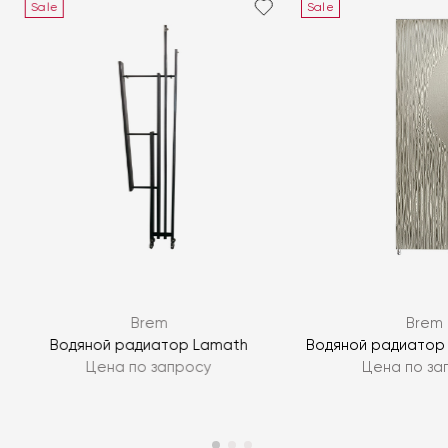
Sale
Sale
Я согласен с
политикой персональных данных
ЗАДАТЬ ВОПРОС
Brem
Brem
ЗАДАТЬ ВОПРОС
Водяной радиатор Lamath
Водяной радиатор G
Цена по запросу
Цена по за