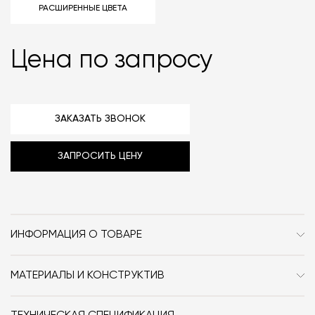
РАСШИРЕННЫЕ ЦВЕТА
Цена по запросу
ЗАКАЗАТЬ ЗВОНОК
ЗАПРОСИТЬ ЦЕНУ
ИНФОРМАЦИЯ О ТОВАРЕ
Бренд
Antrax
МАТЕРИАЛЫ И КОНСТРУКТИВ
Стиль
Современный
Радиатор выполнен из алюминия.
Особенности
Металл / Водяной