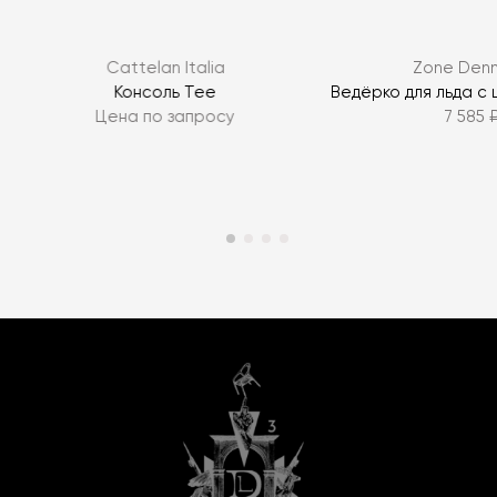
Cattelan Italia
Zone Den
Консоль Tee
Ведёрко для льда с
Цена по запросу
7 585 