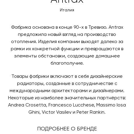
оплаты через банковский счет. Для оформления
контактных данных и адреса доставки. После
оплаты по счету, пожалуйста, свяжитесь с нами
Италия
поступления товара на терминал в городе
любым удобным для вас способом, либо оставьте
назначения представитель транспортной компании
заявку по форме обратной связи.
свяжется с вами, чтобы согласовать удобное для вас
Фабрика основана в конце 90-х в Тревизо. Antrax
время и дату доставки.
предложила новый взгляд на производство
отопления. Изделия компании выходят далеко за
рамки их конкретной функции и превращаются в
элементы обстановки, создающие домашнее
благополучие.
Товары фабрики включают в себя дизайнерские
радиаторы, созданные в сотрудничестве с
международными архитекторами и дизайнерами.
Некоторые из наиболее значительных партнёрств:
Andrea Crosetta, Francesco Lucchese, Massimo Iosa
Ghini, Victor Vasilev и Peter Rankin.
ПОДРОБНЕЕ О БРЕНДЕ