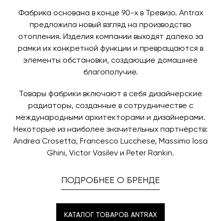
назначения представитель транспортной компании
заявку по форме обратной связи.
свяжется с вами, чтобы согласовать удобное для вас
Фабрика основана в конце 90-х в Тревизо. Antrax
время и дату доставки.
предложила новый взгляд на производство
отопления. Изделия компании выходят далеко за
рамки их конкретной функции и превращаются в
элементы обстановки, создающие домашнее
благополучие.
Товары фабрики включают в себя дизайнерские
радиаторы, созданные в сотрудничестве с
международными архитекторами и дизайнерами.
Некоторые из наиболее значительных партнёрств:
Andrea Crosetta, Francesco Lucchese, Massimo Iosa
Ghini, Victor Vasilev и Peter Rankin.
ПОДРОБНЕЕ О БРЕНДЕ
КАТАЛОГ ТОВАРОВ ANTRAX