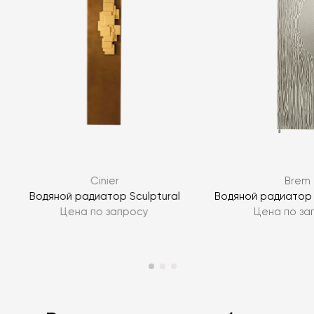
Я согласен с
политикой персональных данных
ЗАДАТЬ ВОПРОС
Cinier
Brem
ЗАДАТЬ ВОПРОС
Водяной радиатор Sculptural
Водяной радиатор G
Цена по запросу
Цена по за