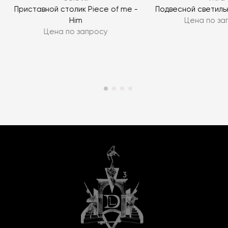
Приставной столик Piece of me -
Подвесной светильн
Him
Цена по за
Цена по запросу