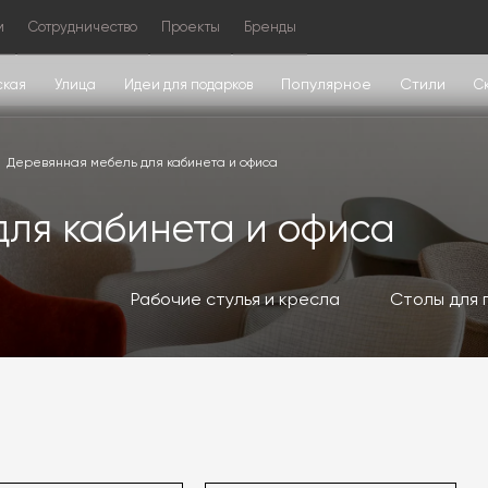
м
Сотрудничество
Проекты
Бренды
Популярное
Стили
ская
Улица
Идеи для подарков
С
Деревянная мебель для кабинета и офиса
для кабинета и офиса
Рабочие стулья и кресла
Столы для 