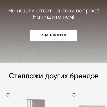
мы берём на себя.
Не нашли ответ на свой вопрос?
Подробнее –
«Гарантия»
,
«Доставка и возврат»
.
Напишите нам!
ЗАДАТЬ ВОПРОС
ЗАДАТЬ ВОПРОС
Стеллажи других брендов