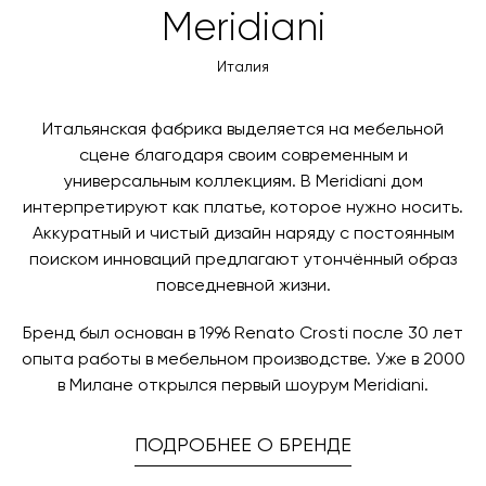
Вы также можете воспользоваться возможностью
Meridiani
менеджер свяжется с вами для согласования
оплаты через банковский счет. Для оформления
контактных данных и адреса доставки. После
оплаты по счету, пожалуйста, свяжитесь с нами
Италия
поступления товара на терминал в городе
любым удобным для вас способом, либо оставьте
назначения представитель транспортной компании
заявку по форме обратной связи.
свяжется с вами, чтобы согласовать удобное для вас
Итальянская фабрика выделяется на мебельной
время и дату доставки.
сцене благодаря своим современным и
универсальным коллекциям. В Meridiani дом
интерпретируют как платье, которое нужно носить.
Аккуратный и чистый дизайн наряду с постоянным
поиском инноваций предлагают утончённый образ
повседневной жизни.
Бренд был основан в 1996 Renato Crosti после 30 лет
опыта работы в мебельном производстве. Уже в 2000
в Милане открылся первый шоурум Meridiani.
ПОДРОБНЕЕ О БРЕНДЕ