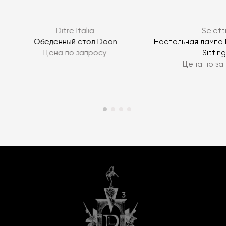
Ditre Italia
Selett
Обеденный стол Doon
Настольная лампа
Цена по запросу
Sitting
Цена по за