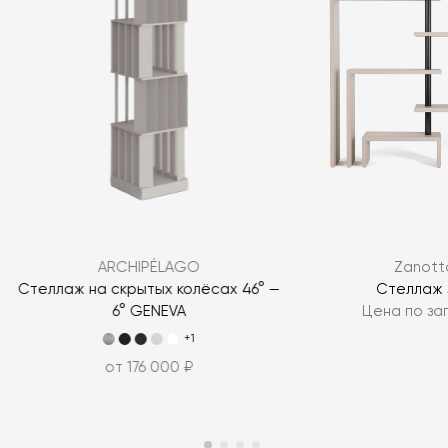
Я согласен с
политикой персональных данных
ARCHIPÉLAGO
Zanott
ЗАДАТЬ ВОПРОС
Стеллаж на скрытых колёсах 46° —
Стеллаж 
6° GENEVA
Цена по за
ЗАДАТЬ ВОПРОС
+1
от 176 000 ₽