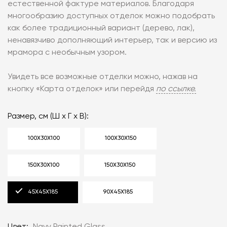
естественной фактуре материалов. Благодаря
многообразию доступных отделок можно подобрать
как более традиционный вариант (дерево, лак),
ненавязчиво дополняющий интерьер, так и версию из
мрамора с необычным узором.
Увидеть все возможные отделки можно, нажав на
кнопку «‎Карта отделок» или‎ перейдя
по ссылке‎.
Размер, см (Ш x Г x В):
100X30X100
100X30X150
150X30X100
150X30X150
45X45X185
90X45X185