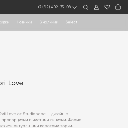
+7 (812) 402-75-08
кидки
Новинки
В наличии
Select
rii Love
Torii Love от Studiopepe — дизайн с
 пропорциями и чистыми линиями. Форма
нскими ритуальными воротами тории.