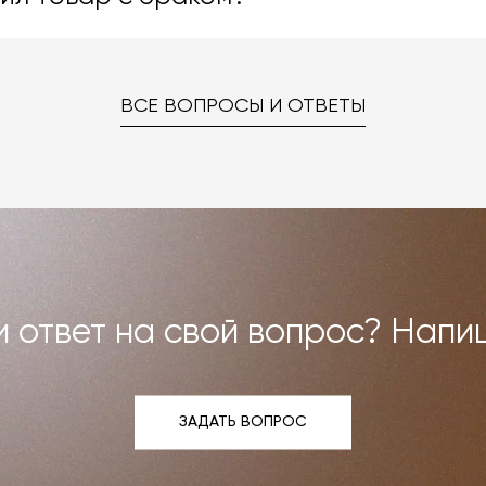
. Даже если на странице товара нет опции заказа в нужн
ке «Карта отделок», после чего выберите понравившуюся
 способом.
–
на странице «Контакты»
. Мы взаимодействуем с фабрика
ред вами были исполнены. В случае брака мы заменяем т
ВСЕ ВОПРОСЫ И ОТВЕТЫ
но можем договориться о ремонте или реставрации
Все расходы на услуги мастерской мы берём на себя.
и возврат»
.
 ответ на свой вопрос? Напи
ЗАДАТЬ ВОПРОС
ЗАДАТЬ ВОПРОС