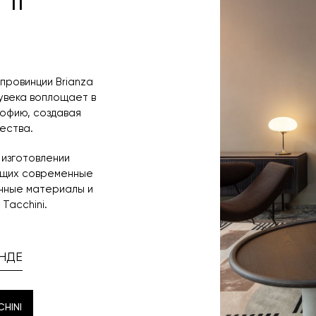
 провинции Brianza
увека воплощает в
офию, создавая
ества.
 изготовлении
ющих современные
енные материалы и
Tacchini.
НДЕ
HINI