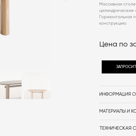
Массивная столе
цилиндрические 
Горизонтальная 
конструкцию.
Цена по з
ЗАПРОСИТ
ИНФОРМАЦИЯ О
Бренд
МАТЕРИАЛЫ И К
Стиль
МДФ лакированн
Особенности
ТЕХНИЧЕСКАЯ 