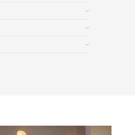
 x В)
150х45х80
Studiopepe
скачать
 заказа в интернет-магазине вы
0% стоимости заказа и доставки,
на способом получения. Мы
ользоваться услугой доставки, либо
с платформой
PayKeeper
, благодаря
и самостоятельно. Стоимость
ете оплатить заказ банковскими
матически рассчитывается при
asterCard, «МИР».
аза – учитываются адрес и габариты
товары будут готовы к отправке, наш
е воспользоваться возможностью
тся с вами для согласования
анковский счет. Для оформления
ных и адреса доставки. После
у, пожалуйста, свяжитесь с нами
вара на терминал в городе
для вас способом, либо оставьте
едставитель транспортной компании
е обратной связи.
и, чтобы согласовать удобное для вас
оставки.