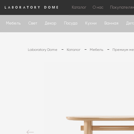
Каталог
О нас
Покупателя
Мебель
Свет
Декор
Посуда
Кухни
Ванная
Дет
Laboratory Dome
Каталог
Мебель
Премиум меб