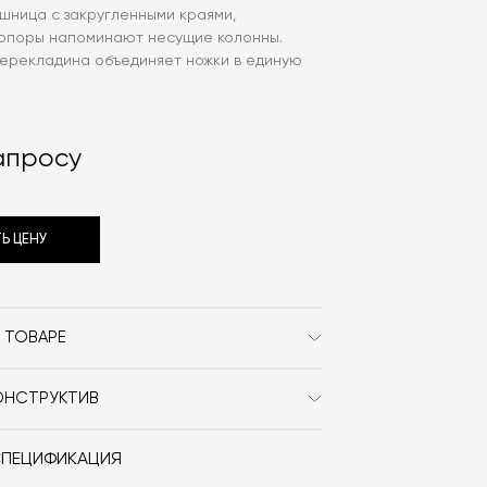
шница с закругленными краями,
опоры напоминают несущие колонны.
перекладина объединяет ножки в единую
апросу
Ь ЦЕНУ
 ТОВАРЕ
Tacchini
ОНСТРУКТИВ
Современный
ый матовый или глянцевый.
Дерево
СПЕЦИФИКАЦИЯ