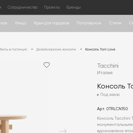
м
Сотрудничество
Проекты
Бренды
Популярное
Стили
ская
Улица
Идеи для подарков
С
ель в гостиную
Дизайнерские консоли
Консоль Torii Love
Tacchini
Италия
Консоль To
Под заказ
Арт.
0TRLCN150
Консоль Tacchini 
монументальными
вдохновлена япо