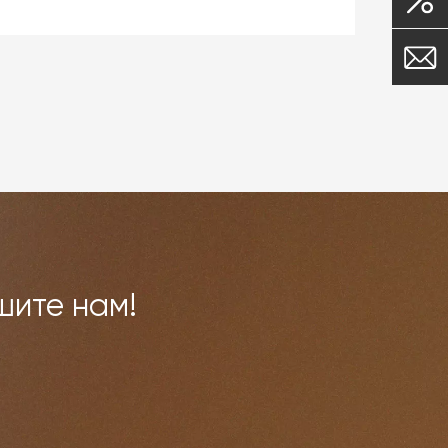
ой
 и
ми,
овар
шите нам!