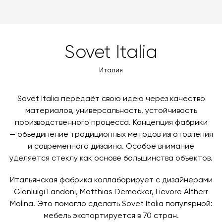
забрать покупки самостоятельно. Стоимость
Крашеный металл (GC/GB/GN/GT/GV)
можете оплатить заказ банковскими картами Visa,
Вес, кг
39
доставки автоматически рассчитывается при
MasterCard, «МИР».
оформлении заказа – учитываются адрес и габариты
товара. Когда товары будут готовы к отправке, наш
Вы также можете воспользоваться возможностью
Sovet Italia
менеджер свяжется с вами для согласования
оплаты через банковский счет. Для оформления
контактных данных и адреса доставки. После
оплаты по счету, пожалуйста, свяжитесь с нами
Италия
поступления товара на терминал в городе
любым удобным для вас способом, либо оставьте
назначения представитель транспортной компании
заявку по форме обратной связи.
свяжется с вами, чтобы согласовать удобное для вас
Sovet Italia передаёт свою идею через качество
время и дату доставки.
материалов, универсальность, устойчивость
производственного процесса. Концепция фабрики
— объединение традиционных методов изготовления
и современного дизайна. Особое внимание
уделяется стеклу как основе большинства объектов.
Итальянская фабрика коллаборирует с дизайнерами
Gianluigi Landoni, Matthias Demacker, Lievore Altherr
Molina. Это помогло сделать Sovet Italia популярной:
мебель экспортируется в 70 стран.