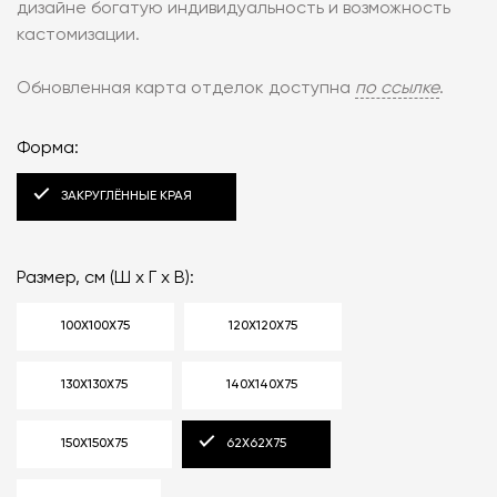
дизайне богатую индивидуальность и возможность
кастомизации.
Обновленная карта отделок доступна
по ссылке
.
Форма:
ЗАКРУГЛЁННЫЕ КРАЯ
Размер, см (Ш x Г x В):
100X100X75
120X120X75
130X130X75
140X140X75
150X150X75
62X62X75