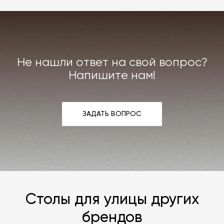
мы заменяем товар или возвращаем деньги.
Индивидуально можем договориться о ремонте
или реставрации повреждённого предмета
интерьера. Все расходы на услуги мастерской
мы берём на себя.
Не нашли ответ на свой вопрос?
Подробнее –
«Гарантия»
,
«Доставка и возврат»
.
Напишите нам!
ЗАДАТЬ ВОПРОС
ЗАДАТЬ ВОПРОС
Столы для улицы других
брендов