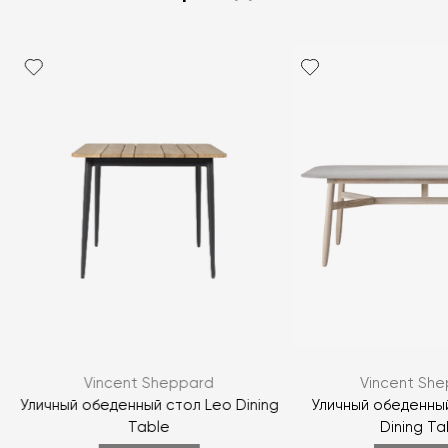
Я согласен с
политикой персональных данных
ЗАДАТЬ ВОПРОС
Vincent Sheppard
Vincent Sh
ЗАДАТЬ ВОПРОС
Уличный обеденный стол Leo Dining
Уличный обеденны
Table
Dining Ta