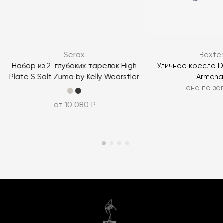
Serax
Baxte
Набор из 2-глубоких тарелок High
Уличное кресло D
Plate S Salt Zuma by Kelly Wearstler
Armchai
Цена по за
от 10 080 ₽