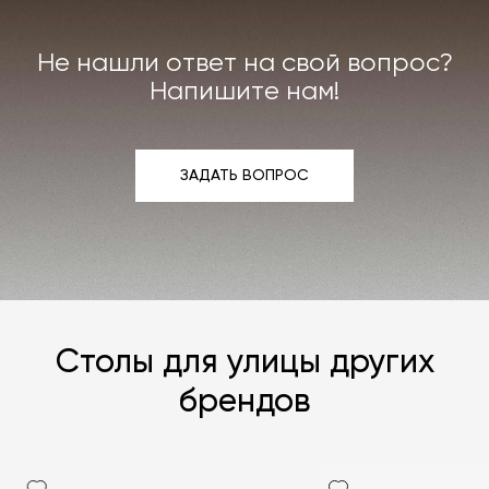
интерьера. Все расходы на услуги мастерской
мы берём на себя.
Не нашли ответ на свой вопрос?
Подробнее –
«Гарантия»
,
«Доставка и возврат»
.
Напишите нам!
ЗАДАТЬ ВОПРОС
ЗАДАТЬ ВОПРОС
Столы для улицы других
брендов