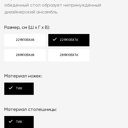
обеденный стол образует непринуждённый
дизайнерский ансамбль.
Размер, см (Ш x Г x В):
229Х105Х68
229Х105Х76
289Х105Х68
289Х105Х76
Материал ножек:
ТИК
Материал столешницы:
ТИК