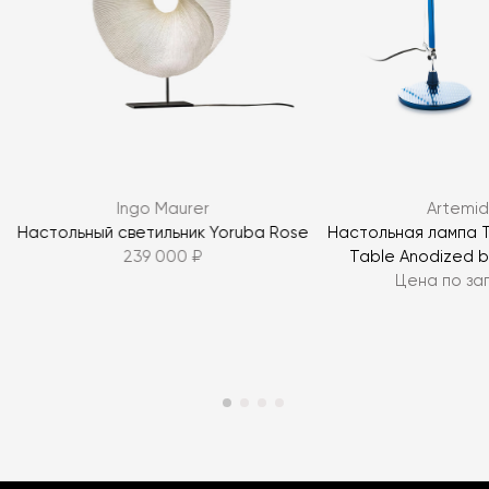
Я согласен с
политикой персональных данных
ЗАДАТЬ ВОПРОС
Ingo Maurer
Artemi
ЗАДАТЬ ВОПРОС
Настольный светильник Yoruba Rose
Настольная лампа 
239 000 ₽
Table Anodized b
Цена по за