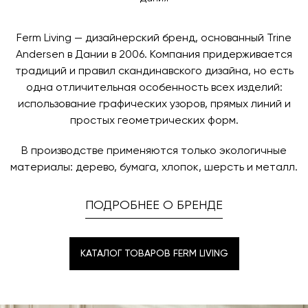
поступления товара на терминал в городе
любым удобным для вас способом, либо оставьте
назначения представитель транспортной компании
заявку по форме обратной связи.
свяжется с вами, чтобы согласовать удобное для вас
Ferm Living — дизайнерский бренд, основанный Trine
время и дату доставки.
Andersen в Дании в 2006. Компания придерживается
традиций и правил скандинавского дизайна, но есть
одна отличительная особенность всех изделий:
использование графических узоров, прямых линий и
простых геометрических форм.
В производстве применяются только экологичные
материалы: дерево, бумага, хлопок, шерсть и металл.
ПОДРОБНЕЕ О БРЕНДЕ
КАТАЛОГ ТОВАРОВ FERM LIVING
КАТАЛОГ ТОВАРОВ FERM LIVING