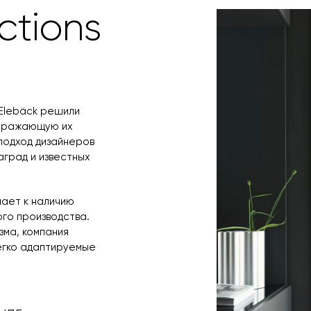
время и дату д
3d-модель
ctions
s Elebäck решили
отражающую их
подход дизайнеров
аград и известных
лает к наличию
го производства.
зма, компания
егко адаптируемые