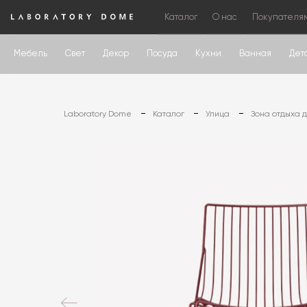
Каталог
О нас
Покупателя
Мебель
Свет
Декор
Посуда
Кухни
Ванная
Дет
Laboratory Dome
Каталог
Улица
Зона отдыха 