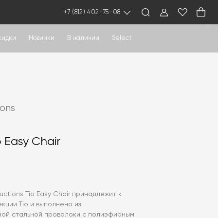
+7 (812) 402-75-08
кидки
Новинки
В наличии
Select
ions
 Easy Chair
ctions Tio Easy Chair принадлежит к
кции Tio и выполнено из
ной стальной проволоки с полиэфирным