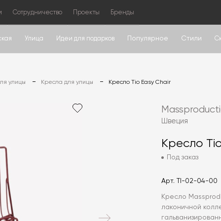
м
Сотрудничество
Проекты
Бренды
Популярное
Стили
ская
Улица
Идеи для подарков
С
для улицы
Кресла для улицы
Кресло Tio Easy Chair
Massproduct
Швеция
Кресло Tio
Под заказ
Арт.
TI-02-04-00
Кресло Massprodu
лаконичной колле
гальванизирован