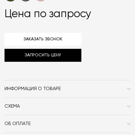
Цена по запросу
ЗАКАЗАТЬ ЗВОНОК
ЗАПРОСИТЬ ЦЕНУ
ИНФОРМАЦИЯ О ТОВАРЕ
Бренд
Warm Nordic
СХЕМА
Стиль
Сканди
Особенности
Дерево / Текстиль / С
ОБ ОПЛАТЕ
подлокотниками / Со
При оформлении заказа в интернет-магазине вы