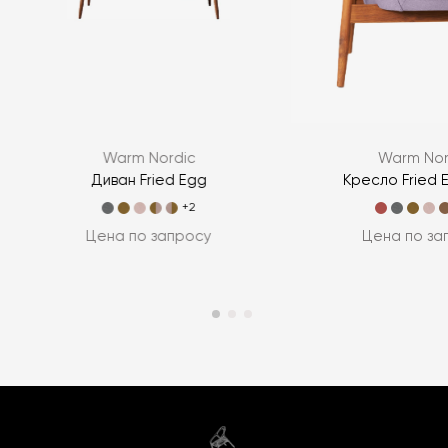
Warm Nordic
Warm Nor
Диван Fried Egg
Кресло Fried E
+2
Цена по запросу
Цена по за