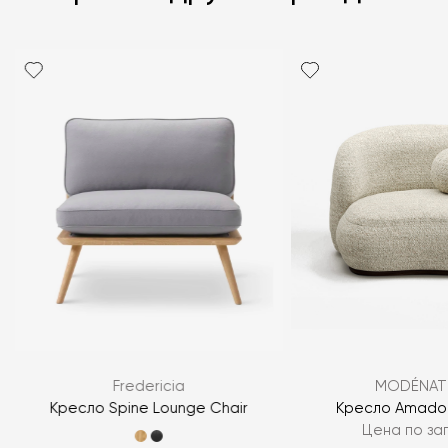
Я согласен с
политикой персональных данных
Fredericia
MODÉNAT
ЗАДАТЬ ВОПРОС
d
Кресло Spine Lounge Chair
Кресло Amado 
Цена по за
ЗАДАТЬ ВОПРОС