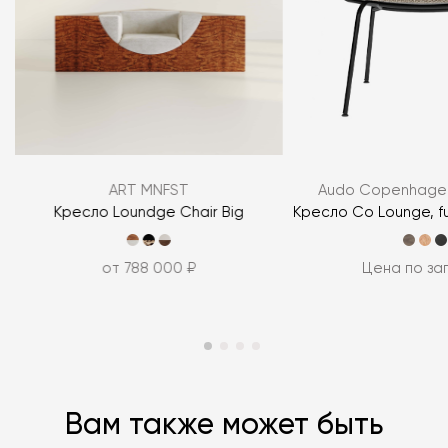
Я согласен с
политикой персональных данных
ART MNFST
Audo Copenhagen
ЗАДАТЬ ВОПРОС
Кресло Loundge Chair Big
Кресло Co Lounge, fu
ЗАДАТЬ ВОПРОС
от 788 000 ₽
Цена по за
Вам также может быть