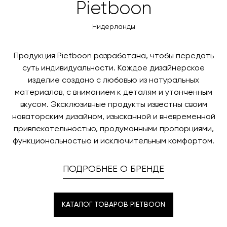
Вы также можете воспользоваться возможностью
Pietboon
менеджер свяжется с вами для согласования
оплаты через банковский счет. Для оформления
контактных данных и адреса доставки. После
оплаты по счету, пожалуйста, свяжитесь с нами
Нидерланды
поступления товара на терминал в городе
любым удобным для вас способом, либо оставьте
назначения представитель транспортной компании
заявку по форме обратной связи.
свяжется с вами, чтобы согласовать удобное для вас
Продукция Pietboon разработана, чтобы передать
время и дату доставки.
суть индивидуальности. Каждое дизайнерское
изделие создано с любовью из натуральных
материалов, с вниманием к деталям и утонченным
вкусом. Эксклюзивные продукты известны своим
новаторским дизайном, изысканной и вневременной
привлекательностью, продуманными пропорциями,
функциональностью и исключительным комфортом.
ПОДРОБНЕЕ О БРЕНДЕ
КАТАЛОГ ТОВАРОВ PIETBOON
КАТАЛОГ ТОВАРОВ PIETBOON