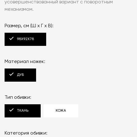
усовершенствованный вариант с поворотным
механизмом.
Размер, см (Ш x Г x В):
98Х92Х78
Материал ножек:
ДУБ
Тип обивки:
ТКАНЬ
КОЖА
Категория обивки: