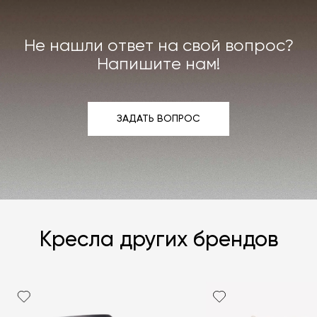
интерьера. Все расходы на услуги мастерской
мы берём на себя.
Не нашли ответ на свой вопрос?
Подробнее –
«Гарантия»
,
«Доставка и возврат»
.
Напишите нам!
ЗАДАТЬ ВОПРОС
ЗАДАТЬ ВОПРОС
Кресла других брендов