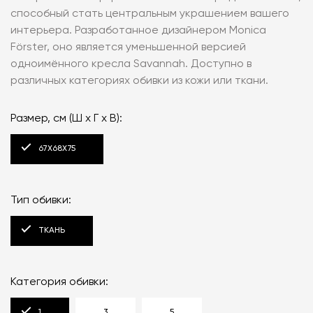
способный стать центральным украшением вашего
интерьера. Разработанное дизайнером Monica
Förster, оно является уменьшенной версией
одноимённого кресла Savannah. Доступно в
различных категориях обивки из кожи или ткани.
Размер, см (Ш x Г x В):
67X68X75
Тип обивки:
ТКАНЬ
Категория обивки:
1
3
5