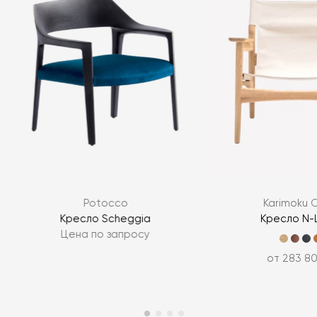
Я согласен с
политикой персональных данных
Potocco
Karimoku 
ЗАДАТЬ ВОПРОС
Кресло Scheggia
Кресло N-
Цена по запросу
ЗАДАТЬ ВОПРОС
от 283 8