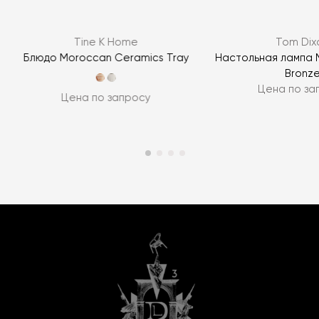
Tine K Home
Tom Dix
r
Блюдо Moroccan Ceramics Tray
Настольная лампа 
Bronz
Цена по за
Цена по запросу