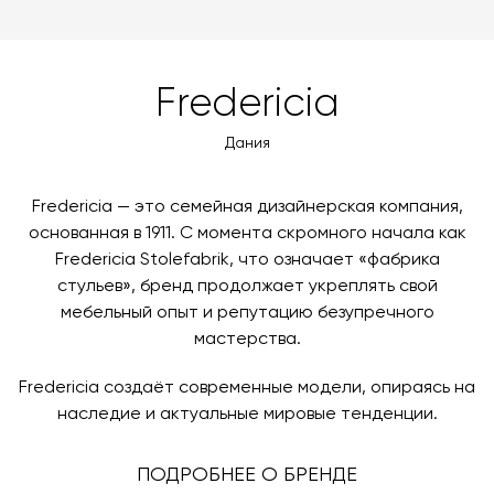
можете оплатить заказ банковскими картами Visa,
доставки автоматически рассчитывается при
MasterCard, «МИР».
оформлении заказа – учитываются адрес и габариты
товара. Когда товары будут готовы к отправке, наш
Вы также можете воспользоваться возможностью
Fredericia
менеджер свяжется с вами для согласования
оплаты через банковский счет. Для оформления
контактных данных и адреса доставки. После
оплаты по счету, пожалуйста, свяжитесь с нами
Дания
поступления товара на терминал в городе
любым удобным для вас способом, либо оставьте
назначения представитель транспортной компании
заявку по форме обратной связи.
свяжется с вами, чтобы согласовать удобное для вас
Fredericia — это семейная дизайнерская компания,
время и дату доставки.
основанная в 1911. С момента скромного начала как
Fredericia Stolefabrik, что означает «фабрика
стульев», бренд продолжает укреплять свой
мебельный опыт и репутацию безупречного
мастерства.
Fredericia создаёт современные модели, опираясь на
наследие и актуальные мировые тенденции.
ПОДРОБНЕЕ О БРЕНДЕ